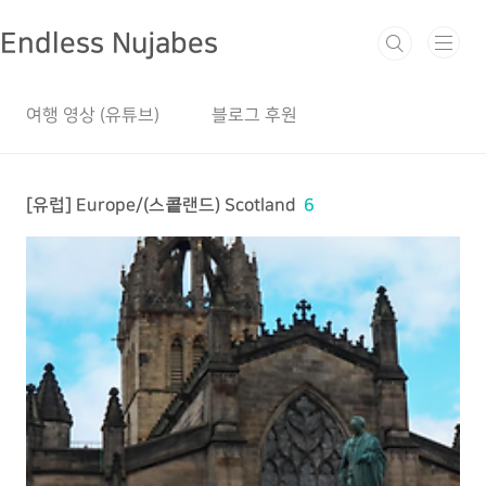
본문 바로가기
Endless Nujabes
여행 영상 (유튜브)
블로그 후원
[유럽] Europe/(스콭랜드) Scotland
6