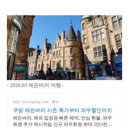
- 2020.03 에든버러 여행 -
http://m.coupang.com
광고
쿠팡 에든버러 시즌 특가부터 와우할인까지
에든버러, 해외 입장권 빠른 예약, 안심 환불, 와우
회원 추가 캐시적립 신규 와우회원 최대 2만3천원