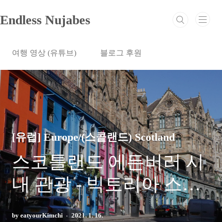
본문 바로가기
Endless Nujabes
여행 영상 (유튜브)
블로그 후원
[유럽] Europe/(스콭랜드) Scotland
스코틀랜드 에든버러 시
내 관광 - 빅토리아 스트
리트 (Edinburgh Victoria
by eatyourKimchi
2021. 1. 16.