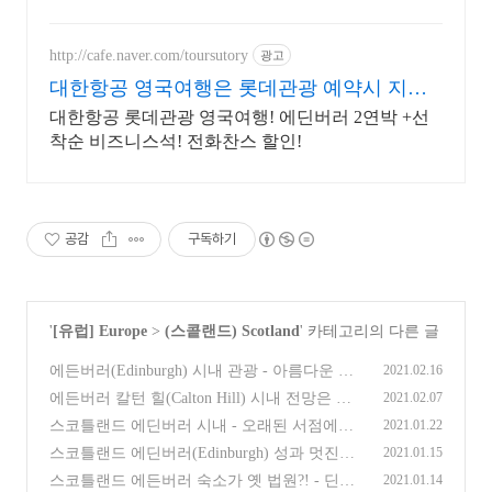
쿠폰팩+5% 추가적립 혜택! 여행도 이제 쿠팡에서!
http://cafe.naver.com/toursutory
광고
대한항공 영국여행은 롯데관광 예약시 지점
할인
대한항공 롯데관광 영국여행! 에딘버러 2연박 +선
착순 비즈니스석! 전화찬스 할인!
공감
구독하기
'
[유럽] Europe
>
(스콭랜드) Scotland
' 카테고리의 다른 글
에든버러(Edinburgh) 시내 관광 - 아름다운 올
2021.02.16
드 타운과 멋진 세인트 자일스 대성당(St. Gil
에든버러 칼턴 힐(Calton Hill) 시내 전망은 정
2021.02.07
es' Cathedral)
(0)
말 최고.. 스코틀랜드 자유여행
(0)
스코틀랜드 에딘버러 시내 - 오래된 서점에서
2021.01.22
발견한 유물급 책들..
(0)
스코틀랜드 에딘버러(Edinburgh) 성과 멋진
2021.01.15
시내 전망 - 스코틀랜드 자유여행
(0)
스코틀랜드 에든버러 숙소가 옛 법원?! - 딘
2021.01.14