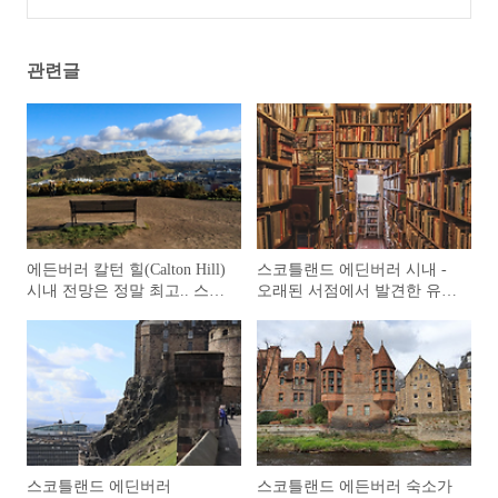
빌리지(Dean Village)
(0)
관련글
에든버러 칼턴 힐(Calton Hill)
스코틀랜드 에딘버러 시내 -
시내 전망은 정말 최고.. 스코
오래된 서점에서 발견한 유물
틀랜드 자유여행
급 책들..
스코틀랜드 에딘버러
스코틀랜드 에든버러 숙소가