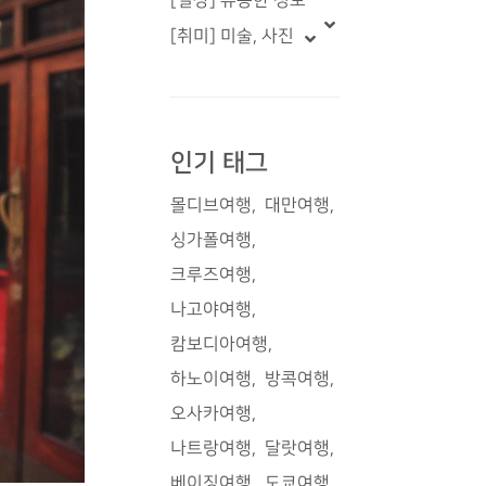
[일상] 유용한 정보
[취미] 미술, 사진
인기 태그
몰디브여행
대만여행
싱가폴여행
크루즈여행
나고야여행
캄보디아여행
하노이여행
방콕여행
오사카여행
나트랑여행
달랏여행
베이징여행
도쿄여행