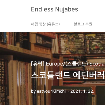
본문 바로가기
Endless Nujabes
여행 영상 (유튜브)
블로그 후원
[유럽] Europe/(스콭랜드) Scotla
스코틀랜드 에딘버러 
by eatyourKimchi
2021. 1. 22.