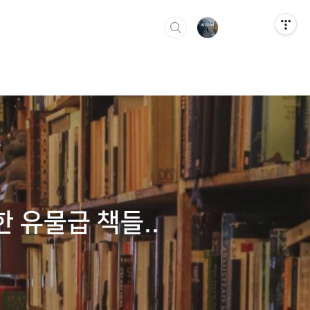
 유물급 책들..