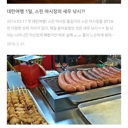
대만여행 1일, 스린 야시장의 새우 낚시?!
2014.03.17 첫 대만여행! 스린 야시장 즐길거리 ​스린 야시장을 걷다보
면 다양한 오락 거리가 있다. 제일 흥미로웠던 것은 새우 낚시ㅋㅋ 잘 낚
이는 나이니깐 자신있게 해봤지만 바로 실패 ㅠ.ㅠ 줄이 느슨하게 묶여
있어 성공한 사람 못봤다 ㅋㅋ 새우 낚시가 한판에 약 700원 정도니 아
2019. 3. 31.
저씨 짭짤하실듯, 사람 낚는 재미로 사시는게 분명함. 근데, 새우 진짜 먹
음직스럽다.. 배가 무지 부른데도 또 먹고 싶네. 또 다른 재미있는 오락 발
견! 누워있는 병 세우기 게임. 줄이 빠지기 전에 병을 세우면 상품을 준다
는데, 저것도 무지 어려움. 누가 중국말로 "아 이걸 어떻게 해요~~" 라고
했는지 아저씨가 듣고 시범을 보여주는데 한번에 성공하셔서 다들 조용
해짐ㅋㅋ 다시 길을 걸어가는데, 사격장 발견! 나름 군인때..