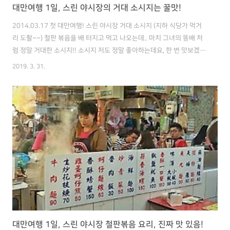
대만여행 1일, 스린 야시장의 거대 소시지는 꿀맛!
2014.03.17 첫 대만여행! 스린 야시장 거대 소시지 (지하 식당가 먹거
리 도촬~~​) 철판 볶음을 배 터지고 먹고 나오는데.. ​마치 그녀의 똥배 처
럼 정말 거대한 소시지!! 소시지 저도 정말 좋아하는데요, 한 번 맛보겠습
니다. 아줌마 팔길이 정도는 되보여 ㅋㅋ 사진을 찍기도 전에 벳속으로
2019. 3. 31.
사라지는데 진짜 맛있다! 그리고 돌아서는데 게가 무쟈게 쌓여있다. (저
게 진짜 인기있는 음식인가?..) 게를 튀기는 건 좀 아까운데,, 역시 대만 사
람들은 튀기는 거 엄청 좋아함~ 양에 비해 좀 비싸기도 하고 내 기준에 가
성비 없는 대만 음식 넘버 원. 5천원 주고 튀긴거 먹긴 아깝지,, 몰론 개인
성향이지만ㅋ 배가 너무 불러서 졸린데 호텔로 빨리 돌아가야겠다.
대만여행 1일, 스린 야시장 철판볶음 요리, 진짜 맛 있음!