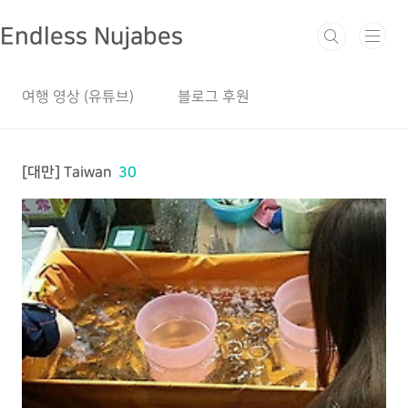
본문 바로가기
Endless Nujabes
여행 영상 (유튜브)
블로그 후원
[대만] Taiwan
30