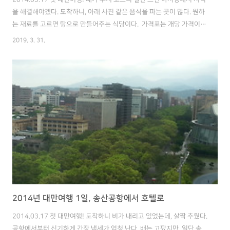
을 해결해야겠다. 도착하니, 아래 사진 같은 음식을 파는 곳이 많다. 원하
는 재료를 고르면 탕으로 만들어주는 식당이다. ​ 가격표는 개당 가격이
다. 오른쪽 위 검은색은 순대, 오른쪽 아래는 튀김. 가운데 초록색 음식은
2019. 3. 31.
외계생물체 같이 생겨서 시도하지 않음,, 원하는 음식을 골라 바구니에
담아서 계산하면 된다. 계산 후에는 사장님이 요리해준다~! (상당히 흥미
로움) 양념은 하나로 통일되어 있겠지만, 재료에 따라 맛을 조금 차이 날
듯 일단 처음 시도해보는 음식은 안전빵으로 조금만 시킨다. 둘이서 너무
조금 시켰나?.. 조금 민망하네. 생긴건,, 오댕탕(?) 느낌 나는데 그래도 나
름 먹을 만하다. ​내가 선택한 재료는 어묵, 야채, ..
2014년 대만여행 1일, 송산공항에서 호텔로
2014.03.17 첫 대만여행! 도착하니 비가 내리고 있었는데, 살짝 추웠다.
공항에서부터 신기하게 간장 냄세가 엄청 난다. 배는 고팠지만, 일단 송