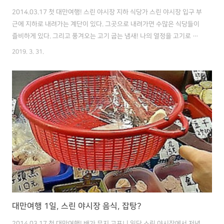
2014.03.17 첫 대만여행! 스린 야시장 지하 식당가 스린 야시장 입구 부
근에 지하로 내려가는 계단이 있다. 그곳으로 내려가면 수많은 식당들이
즐비하게 있다. 그리고 풍겨오는 고기 굽는 냄새! 나의 열정을 고기로 채
우기 위해 식당을 찾기로 결심했다. 역시나 엄청난 호객행위, 근데 나한
2019. 3. 31.
테 왜 중국 말을 쓰지,, 좀 정신이 없어서 그냥 牛를 찾아 앉아 버렸다. (그
럼 소고기는 있다는 뜻이니깐) 메뉴판에 한자는 초딩때 배운 구몬한자 덕
분에 어느 정도 해독 가능! 소고기와 닭 요리를 주문했다. 주문을 하니 앞
에 있는 거대한 철판 귀퉁이에 기름을 뿌린다. 촤아~ 츠으으, 소리가 아름
답다. 잠시 뒤 미리 준비한 재료들을 바로 앞에서 볶아주는데, 음식이 익
을 때 마다 내 앞으로 밀어준다. 역시 요리하자마자 뜨끈..
대만여행 1일, 스린 야시장 음식, 잡탕?
2014.03.17 첫 대만여행! 배가 무지 고프니 일단 스린 야시장에서 저녁