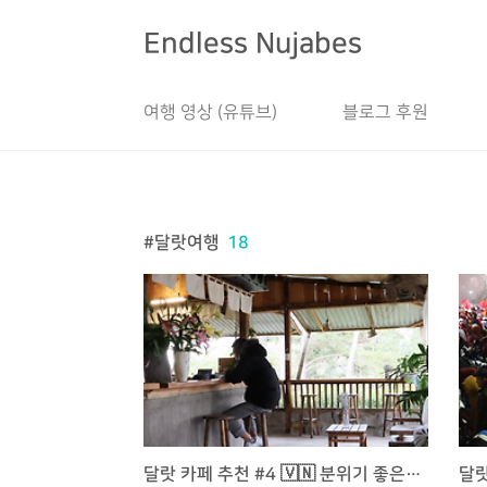
본문 바로가기
Endless Nujabes
여행 영상 (유튜브)
블로그 후원
달랏여행
18
달랏 카페 추천 #4 🇻🇳 분위기 좋은 카페 Lang Thang Coffee