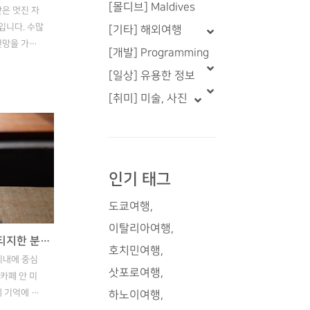
[몰디브] Maldives
랏은 멋진 자
입니다. 수많
[기타] 해외여행
전망을 가지
[개발] Programming
 풍을 잘 살
[일상] 유용한 정보
중에서도 제가
첸 커피에 대
[취미] 미술, 사진
 꼭 가보시
징을 가장 잘
. 멋진 자연
테리어도 전
인기 태그
없이 조회로
데, 도시 완
도쿄여행
은 곳에 위치
어려워 보입니
이탈리아여행
달랏 카페 추천 #2 🇻🇳 빈티지한 분위기 좋은 카페 An Mien!
은 바가지도
호치민여행
 시내에 중심
삿포로여행
카페 안 미
에 기억에 남
하노이여행
장 큰 특징