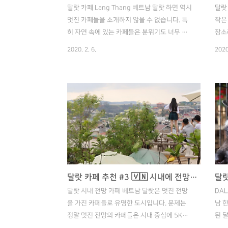
달랏 카페 Lang Thang 베트남 달랏 하면 역시
달랏 
멋진 카페들을 소개하지 않을 수 없습니다. 특
작은
히 자연 속에 있는 카페들은 분위기도 너무 좋
장소
고 조용한 게 힐링하기 딱이죠. 오늘은 제가 가
달랏
2020. 2. 6.
2020
본 카페들 중에서 달랏 시내 외곽에 위치한
니 
Lang Thang 이라는 가성비 좋은 카페를 소개
장에
하겠습니다. 이 카페를 소개하는 이유는 크게
시골
두 가지가 있습니다. 첫 번째는 가성비 좋은 커
놀듯
피 가격과 두 번째는 여유로운 분위기와 빈티지
고 
한 인테리어 때문입니다. 정말 쉬기 딱 좋은 조
도는
건이죠ㅎㅎ 다만 전망은 그냥 산을 바라보기 때
장소
문에 다른 외곽에 있는 카페들에 비해선 볼 게
경할
없습니다. 달랏 카페의 특징은 다른 대도시에
머물
비해 저렴한 커피 가격입니다. 단, 가격이 저렴
서 
달랏 카페 추천 #3 🇻🇳 시내에 전망 좋은 카페 Vuon Yen
한 만큼 음료수 양도 적습니다. 하지만, 랑땅(?)
사람
달랏 시내 전망 카페 베트남 달랏은 멋진 전망
DA
카페는 가격도..
들을 
을 가진 카페들로 유명한 도시입니다. 문제는
남 
정말 멋진 전망의 카페들은 시내 중심에 5Km
된 
또는 그 이상 떨어진 곳에 있다는 점입니다. 그
달랏