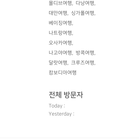
몰디브여행
다낭여행
입니다. 원
대만여행
싱가폴여행
 하죠. 위
 타고나 접근
베이징여행
입구부터 카페
나트랑여행
. 베트남의
오사카여행
 장식도 되어
는 3만 동부
나고야여행
방콕여행
3.5만 동이었
달랏여행
크루즈여행
되는 건 영수
캄보디아여행
 음료 값을
데, 친구가
전체 방문자
Today :
Yesterday :