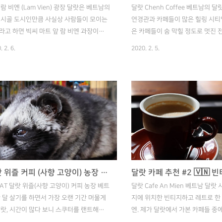
람 비엔 (Lam Vien) 광장 달랏은 베트남의
달랏 Chenh Coffee 베트남의 달
 시골 도시인만큼 사실상 사람들이 모이는
연경관과 카페들이 많은 힐링 시티
라고 하면 빅씨 마트 앞 람 비엔 과장이나
은 카페들이 숨 막힐 정도로 멋진 
 야시장 정도가 될 것 같습니다. 그러다 보
고 있으며, 인테리어도 전통 베트남
. 2. 6.
2020. 2. 5.
마트인데도 사람이 많고 마트 앞 람 비엔 광
려서 정말 멋있습니다. 오늘은 그
는 항상 무언가 열리는 것 같습니다. 마치
가장 좋아하고 기억에 남는 카페, 
 도시에 큰 마트 근처에서 사람들이 모여서
해서 소개하겠습니다. 기회가 되면
이?ㅋ 위 이미지는 새해 불꽃놀이를 앞두
길!ㅎㅎ 첸 커피는 달랏 카페의 특
사람들이 모인 모습입니다. 평상시에는 저정
보여주고 있는 카페라고 생각합니다
 아니지만, 늘 사람이 적지 않게 모여드는
경관을 가지고 있으면서도 카페 인
라 각종 길거리 음식이나 소소한 공연도 구
통 베트남 풍을 잘 살려서 이질감 
 수 있는 장소입니다. 저도 달랏에서 몇 주
운 느낌은 줍니다. 문제는 접근성인
렀는데 광장에 가끔 놀러 가면 기타를 치면
전 외각, 심지어 달랏시가 맞나 싶
버스킹을 하거나 케이팝에 맞춰 춤을 추는
해 있어서 돌아가는 택시를 잡기 
달랏 위즐 커피 (사향 고양이) 농장 방문기 🇻🇳 베트남 오토바이 여행
들도 볼 수 있었습니다. 그리고 어린 아이
다. 안 그래도 달랏 택시 기사님들
LAT 달랏 위즐(사향 고양이) 커피 농장 베트
달랏 Cafe An Mien 베트남 달랏
위한 렌트 가..
많이 씌우려고 하고 승..
한 달 살기를 하면서 가장 오랜 기간 머물게
지에 위치한 빈티지하고 레트로 한 
달랏, 시간이 많다 보니 스쿠터를 랜트해서
엔. 제가 달랏에서 가본 카페들 중
 구석구석을 돌아다니게 되었습니다. 그래
는 카페라 소개하게 되었습니다. 가