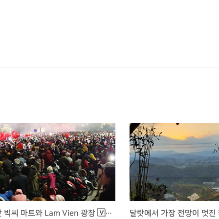
달랏 빅씨 마트와 Lam Vien 광장 🇻🇳 밥 먹고 쉬기 좋은 곳