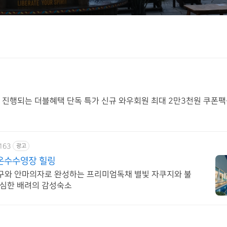
 월 진행되는 더블혜택 단독 특가 신규 와우회원 최대 2만3천원 쿠폰팩
8163
광고
 온수수영장 힐링
침구와 안마의자로 완성하는 프리미엄독채 별빛 자쿠지와 불
세심한 배려의 감성숙소