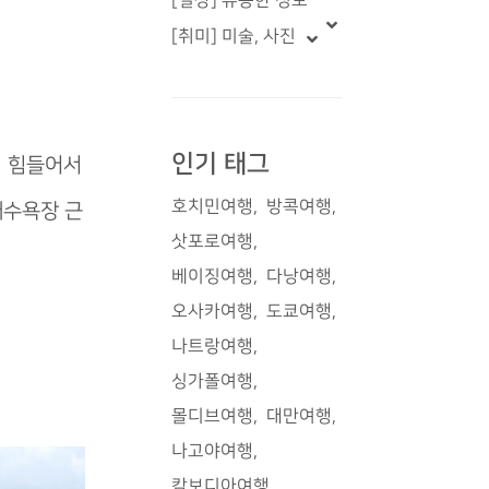
[일상] 유용한 정보
[취미] 미술, 사진
인기 태그
기 힘들어서
호치민여행
방콕여행
해수욕장 근
삿포로여행
베이징여행
다낭여행
오사카여행
도쿄여행
나트랑여행
싱가폴여행
몰디브여행
대만여행
나고야여행
캄보디아여행