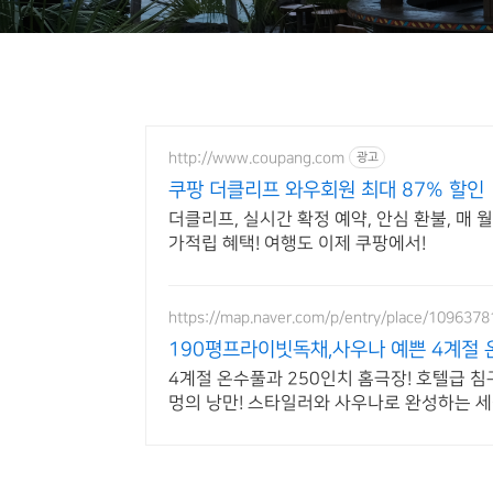
http://www.coupang.com
광고
쿠팡 더클리프 와우회원 최대 87% 할인
더클리프, 실시간 확정 예약, 안심 환불, 매
가적립 혜택! 여행도 이제 쿠팡에서!
https://map.naver.com/p/entry/place/109637
190평프라이빗독채,사우나 예쁜 4계절
4계절 온수풀과 250인치 홈극장! 호텔급 
멍의 낭만! 스타일러와 사우나로 완성하는 