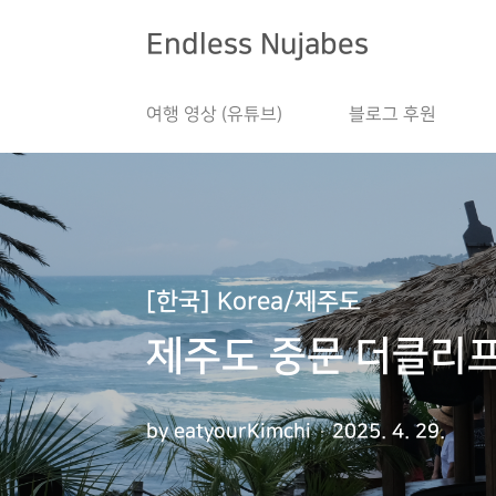
본문 바로가기
Endless Nujabes
여행 영상 (유튜브)
블로그 후원
[한국] Korea/제주도
제주도 중문 더클리프 
by eatyourKimchi
2025. 4. 29.