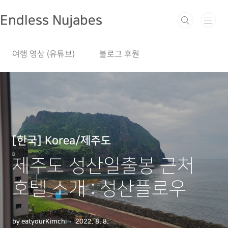
본문 바로가기
Endless Nujabes
여행 영상 (유튜브)
블로그 후원
[한국] Korea/제주도
제주도 성산일출봉 근처
호텔 소개 : 성산플로우
by eatyourKimchi
2022. 8. 8.