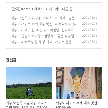
'
[한국] Korea
>
제주도
' 카테고리의 다른 글
제주 오설록 티뮤지엄, 이니스프리 카페 : 방문
2023.08.19
추천 드려요!
(0)
제주도 서귀포 수제 맥주 맛집 : 제주약수터
2022.10.28
(0)
제주도 시내 맛집 추천, 닥그네할망 (접짝뼈국,
2022.08.04
고사리육개장)
(0)
제주도 관광지 비자림 : 힐링하기 좋은 휴양림
2022.08.01
추천
(0)
제주도 해수욕장 중 풍경 최고!! 서귀포 중문 색
2022.07.29
달해변
(0)
관련글
제주 오설록 티뮤지엄, 이니스
제주도 서귀포 수제 맥주 맛집 :
프리 카페 : 방문 추천 드려요!
제주약수터