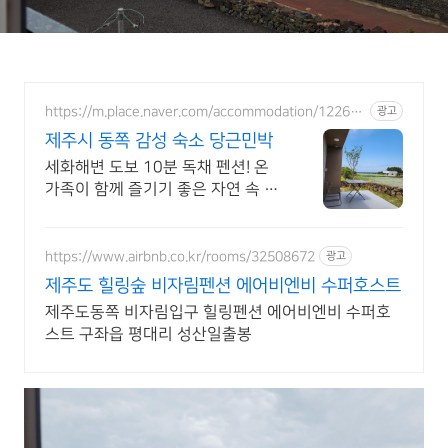
https://m.place.naver.com/accommodation/122674
광고
0854
제주시 동쪽 감성 숙소 당근민박
세화해변 도보 10분 독채 펜션! 온
가족이 함께 즐기기 좋은 자연 속 단
체 숙소 오션뷰 민박집에서 자쿠지,
사우나 그리고 수영장까지 한 번에
즐기세요
https://www.airbnb.co.kr/rooms/32508672
광고
제주도 힐링숲 비자림펜션 에어비엔비 수퍼호스트
제주도동쪽 비자림입구 힐링펜션 에어비엔비 수퍼호
스트 구좌읍 평대리 성산일출봉