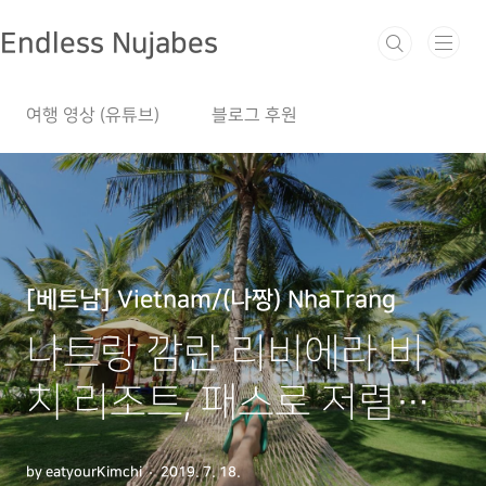
본문 바로가기
Endless Nujabes
여행 영상 (유튜브)
블로그 후원
[베트남] Vietnam/(나짱) NhaTrang
나트랑 깜란 리비에라 비
치 리조트, 패스로 저렴하
게 시설만 이용👍
by eatyourKimchi
2019. 7. 18.