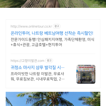
http://www.onlinetour.co.kr
광고
온라인투어, 나트랑 베트남여행 선착순 즉시할인!
전문가이드동행! 안심패키지여행, 가족단체환영, 미식
+휴식+관광, 고급호텔+현지투어
https://고향이발관.com
광고
귀청소 마사지 샴푸 발각질 시원
하고 만족도 높은 이발관
프라이빗한 나트랑 이발관, 무료샤
워, 무료짐보관, 시내무료픽업, 2인
~4인실 사용 나트랑이발소 주변으
로 호텔 리조트 맛집 기념품 스파 과
일가게 접근성 좋습니다.