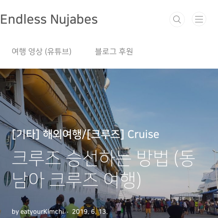
본문 바로가기
Endless Nujabes
여행 영상 (유튜브)
블로그 후원
[기타] 해외여행/[크루즈] Cruise
크루즈 승선하는 방법 (동
남아 크루즈 여행)
by eatyourKimchi
2019. 6. 13.