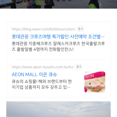
https://blog.naver.com/lottetoursutory
광고
롯데관광 크루즈여행 특가할인 사전예약 조건별
선착순 할인
롯데관광 지중해크루즈 알래스카크루즈 한국출발크루
즈 출발일별 4명까지 전화할인찬스!
https://www.aeon-kyushu.com.tw/ko
광고
AEON MALL 이온 큐슈
큐슈의 쇼핑몰! 해외 브랜드부터 현
지기업 상품까지 모두 갖추고 있으
며 면세도가능!