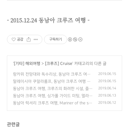
- 2015.12.24 동남아 크루즈 여행 -
공감
구독하기
'
[기타] 해외여행
>
[크루즈] Cruise
' 카테고리의 다른 글
랑카위 전망대와 독수리상, 동남아 크루즈 여행
2019.06.15
두 번째 기항지
(0)
말레이시아 쿠알라룸프, 동남아 크루즈 여행 첫
2019.06.15
기항지
(0)
동남아 크루즈 여행, 크루즈의 화려한 시설, 즐길
2019.06.14
거리
(0)
동남아 크루즈 여행, 싱가폴 가이드 미팅, 멀라이
2019.06.13
언 구경
(0)
동남아 럭셔리 크루즈 여행, Mariner of the sea
2019.06.12
s
(0)
관련글