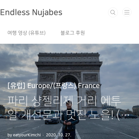
본문 바로가기
Endless Nujabes
여행 영상 (유튜브)
블로그 후원
[유럽] Europe/(프랑스) France
파리 샹젤리제 거리 에투
알 개선문과 멋진 노을! (프
랑스 자유여행)
by eatyourKimchi
2020. 10. 27.