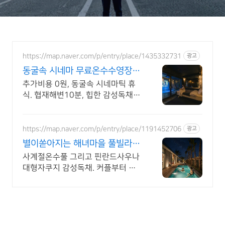
https://map.naver.com/p/entry/place/1435332731
광고
동굴속 시네마 무료온수수영장
독특하고 아늑한 제주 아지트
추가비용 0원, 동굴속 시네마틱 휴
식. 협재해변10분, 힙한 감성독채,
무료바베큐 감성독채,동굴의 아늑함
풀사이드 시네마의 낭만. 잊지못할
태교여행&커플여행의 완성
https://map.naver.com/p/entry/place/1191452706
광고
별이쏟아지는 해녀마을 풀빌라
르세라핌도 다녀간 감성풀빌라
사계절온수풀 그리고 핀란드사우나
대형자쿠지 감성독채. 커플부터 대
가족까지 힐링숙소 여행피로 녹이는
온수풀과 스파, 불멍.제주해녀마을
돌담길 속에서느끼는 온전한휴식