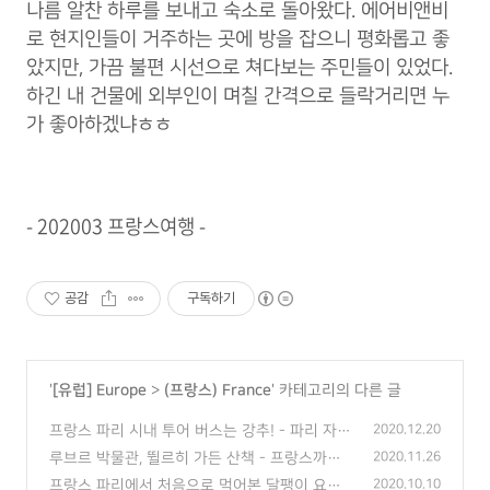
나름 알찬 하루를 보내고 숙소로 돌아왔다. 에어비앤비
로 현지인들이 거주하는 곳에 방을 잡으니 평화롭고 좋
았지만, 가끔 불편 시선으로 쳐다보는 주민들이 있었다.
하긴 내 건물에 외부인이 며칠 간격으로 들락거리면 누
가 좋아하겠냐ㅎㅎ
- 202003 프랑스여행 -
공감
구독하기
'
[유럽] Europe
>
(프랑스) France
' 카테고리의 다른 글
프랑스 파리 시내 투어 버스는 강추! - 파리 자유
2020.12.20
여행
(0)
루브르 박물관, 뛸르히 가든 산책 - 프랑스까지
2020.11.26
가서 박물관도 못 들감..
(0)
프랑스 파리에서 처음으로 먹어본 달팽이 요리 -
2020.10.10