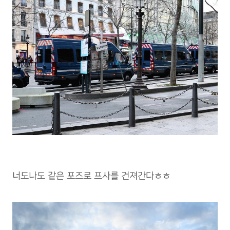
너도나도 같은 포즈로 프사를 건져간다ㅎㅎ