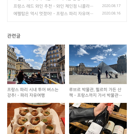
에스카르고(Escargot)
(0)
프랑스 레드 와인 추천 - 와인 체인점 니콜라스
2020.08.17
(NICOLAS)
(2)
에펠탑은 역시 멋졌어! - 프랑스 파리 자유여행
2020.08.16
(0)
관련글
프랑스 파리 시내 투어 버스는
루브르 박물관, 뛸르히 가든 산
강추! - 파리 자유여행
책 - 프랑스까지 가서 박물관도
못 들감..