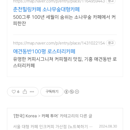
https://map.naver.com/p/entry/place/1164959443
광고
춘천힐링카페 소나무숲대형카페
500그루 100년 세월이 숨쉬는 소나무숲 카페에서 커
피한잔
https://map.naver.com/p/entry/place/1431022154
광고
애견동반100평 로스터리카페
유명한 커피시그니쳐 커피젤리 맛집, 기흥 애견동반 로
스터리카페
6
구독하기
'
[한국] Korea
>
카페 투어
' 카테고리의 다른 글
서울 대형 카페 인크커피 가산점 (노트북하기 좋
2024.08.30