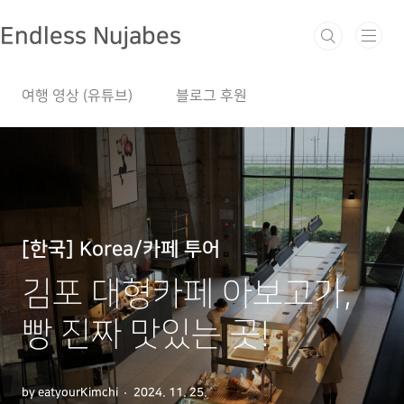
본문 바로가기
Endless Nujabes
여행 영상 (유튜브)
블로그 후원
[한국] Korea/카페 투어
김포 대형카페 아보고가,
빵 진짜 맛있는 곳!
by eatyourKimchi
2024. 11. 25.