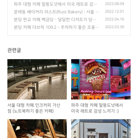
은 카페)
(7)
파주 대형 카페 말똥도넛에서 미국 레트로 감성
2023.08.09
느끼기 :)
(0)
문래동 베이커리 러스트(Rust Bakery) : 서울 힙
2022.12.01
한 카페 추천👍
(2)
분당 판교 카페 백금당 - 달달한 디저트가 당긴
2022.04.16
다면 여기,,
(0)
분당 카페 더브릭 109.2 - 주차하기 좋은 조용한
2022.03.30
카페
(0)
관련글
서울 대형 카페 인크커피 가산
파주 대형 카페 말똥도넛에서
점 (노트북하기 좋은 카페)
미국 레트로 감성 느끼기 :)