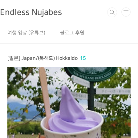
본문 바로가기
Endless Nujabes
여행 영상 (유튜브)
블로그 후원
[일본] Japan/(북해도) Hokkaido
15