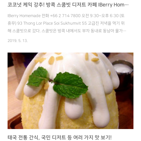
코코넛 케익 강추! 방콕 스쿰빗 디저트 카페 IBerry Homemade
IBerry Homemade 전화 +66 2 714 7800 오전 9:30~오후 6:30 (토
휴무) 93 Thong Lor Place Soi Sukhumvit 55 고급진 저녁을 먹기 위
해 스쿰빗으로 갔다. 스쿰빗은 방콕 내에서도 부자 동내로 동남아 물가
생각하고 갔다간 당황할 수 있습니다. 오늘은 카페가 즐비한 스쿰빗에서
2019. 5. 13.
IBerry 라는 카페를 방문했습니다. 식사도 가능한 곳이라 우선 딸기 에이
드와 팟타이를 하나 주문했습니다. 맛은 괜찮은데 양에 비해 가격은 비싼
편입니다. 뭐 아무래도 지역이 비싸니 당연하겠지만요ㅋ 잠시 뒤 딸기 에
이드도 나왔는데, 이건 맛이 없네요. 강비추입니다. 팟타이를 순삭 해버
린 다음에 후식으로 코코넛 케이크를 주문했습니다. 오!! 후식으로 주문
한 코코넛 케이크는 진짜 맛있..
태국 전통 간식, 국민 디저트 등 여러 가지 맛 보기!