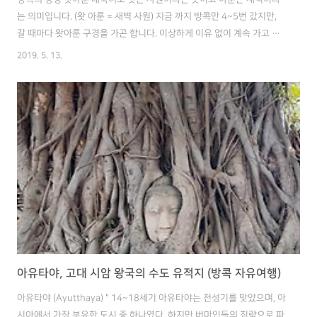
는 의미입니다. (왓 아룬 = 새벽 사원) 지금 까지 방콕만 4~5번 갔지만,
갈 때마다 왓아룬 구경을 가곤 합니다. 이상하게 이유 없이 계속 가고 싶
어지네요ㅎㅎ 왓아룬 야경이 워낙 유명해서 저녁에도 할 일 없으면 가서
2019. 5. 13.
술이나 한 잔 하면 기분이 업되고 좋습니다. 왓아룬의 중심 짜프라야 강
가에 위치해 있죠. 탑을 가까이서 보면 작은 타일 조각을 붙여 만들었다
는 걸 알 수 있습니다. 정말 대단한 정성입니다! 더 가까이서 보기 위해서
는 입장료를 지불하면 되는데. 그러면 가운데 큰 탑을 올라갈 수도 있습
니다. 단, 경사가 급하니 조심하셔야 합니다. 왓아룬의 진정한 매력(최애)
포인트는 해질녁이랑 해가 뜰때입니다. 정말 아름다워서 그 시간에만
맞..
아유타야, 고대 시암 왕국의 수도 유적지 (방콕 자유여행)
아유타야 (Ayutthaya) " 14~18세기 아유타야는 전성기를 맞았으며, 아
시아에서 가장 부유한 도시 중 하나였다. 하지만 버마인들의 침략으로 파