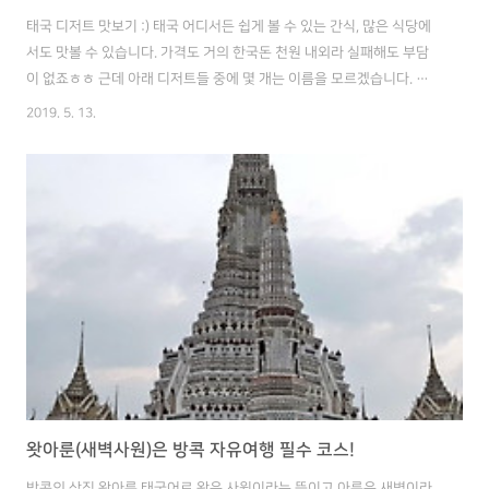
태국 디저트 맛보기 :) 태국 어디서든 쉽게 볼 수 있는 간식, 많은 식당에
서도 맛볼 수 있습니다. 가격도 거의 한국돈 천원 내외라 실패해도 부담
이 없죠ㅎㅎ 근데 아래 디저트들 중에 몇 개는 이름을 모르겠습니다. 일
단 맛이랑 사진을 먼저 공유드리겠습니다. 대부분 맛 차이가 크지는 않기
2019. 5. 13.
때문에 사드시고 싶으신 분들은 사진으로 찾으시면 될 것 같습니다 :) 얼
음, 두유, 튀긴 과자에 설탕 등등 고소하면서 달다. 당도가 높지 않아 거부
감은 없지만, 반대로 조금은 싱거울 수 있다. (약 추천) 저렴하니 더울 때
한 번 먹어봐도 될 정도?ㅋ 흑설탕 디저트 이름은 카오 쿠아이(?), 얼음,
흑설탕 젤리, 흑설탕을 뿌려주는 간식인데, 솔직히 말씀드리면 비추천.
단, 흑설탕 맛을 그대로 느끼고 싶으신 분들에겐 추천. ..
왓아룬(새벽사원)은 방콕 자유여행 필수 코스!
방콕의 상징 왓아룬 태국어로 왓은 사원이라는 뜻이고 아룬은 새벽이라