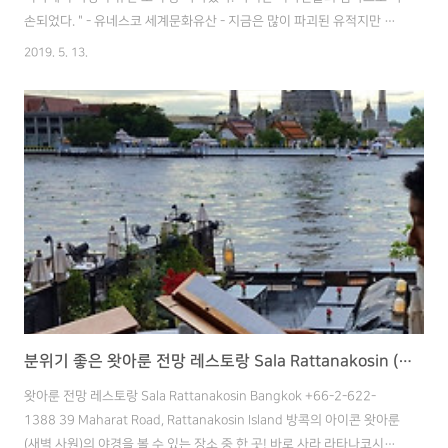
손되었다. " - 유네스코 세계문화유산 - 지금은 많이 파괴된 유적지만 남
아 있지만, 예전의 영광을 느껴보기 위해 떠났습니다. 이번에는 차를 몰
2019. 5. 13.
고 떠났는데, 교통 지옥 방콕 시내만 벗어나니 막힘없이 금방 갔습니다.
따사로운 햇살을 느끼면서 한 컷ㅋ 어느 나라를 가든지 시골은 비슷하네
요. 오픈카로 달리시는 어르신들 달린지 한 시간이 넘어가니 슬슬 이정표
가 보이기 시작합니다. 오늘 목적지는 Ayutthaya Historical Park, 아유
타야 역사 공원입니다. 역사 공원에 도착하니 사람도 별로 없어 주차하기
도 너무 편했습니다. 주차료는 무료였지만, 입장료는..
분위기 좋은 왓아룬 전망 레스토랑 Sala Rattanakosin (방콕 자유여행)
왓아룬 전망 레스토랑 Sala Rattanakosin Bangkok +66-2-622-
1388 39 Maharat Road, Rattanakosin Island 방콕의 아이콘 왓아룬
(새벽 사원)의 야경을 볼 수 있는 장소 중 한 곳! 바로 사라 라타나코시니