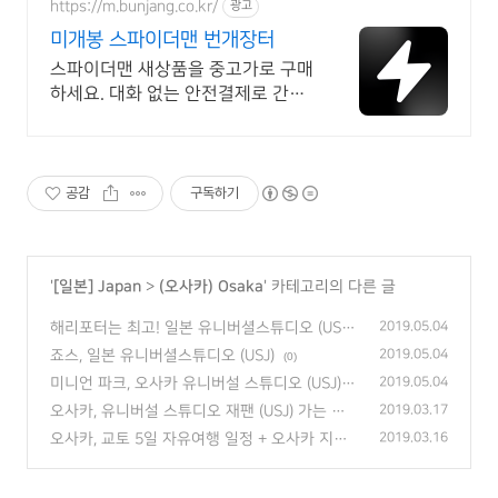
https://m.bunjang.co.kr/
광고
미개봉 스파이더맨 번개장터
스파이더맨 새상품을 중고가로 구매
하세요. 대화 없는 안전결제로 간편
하게! 전국 각지에서 올라오는 전국
구 최다 상품 매일 10만 개 이상의
신규 상품 업로드
공감
구독하기
'
[일본] Japan
>
(오사카) Osaka
' 카테고리의 다른 글
해리포터는 최고! 일본 유니버셜스튜디오 (USJ)
2019.05.04
(0)
죠스, 일본 유니버셜스튜디오 (USJ)
2019.05.04
(0)
미니언 파크, 오사카 유니버설 스튜디오 (USJ)
2019.05.04
(0)
오사카, 유니버설 스튜디오 재팬 (USJ) 가는 방
2019.03.17
법, 입장료
(0)
오사카, 교토 5일 자유여행 일정 + 오사카 지역
2019.03.16
패스 추천
(0)