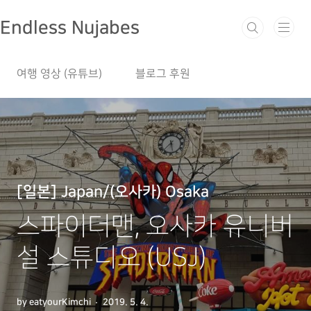
본문 바로가기
Endless Nujabes
여행 영상 (유튜브)
블로그 후원
[일본] Japan/(오사카) Osaka
스파이더맨, 오사카 유니버
설 스튜디오 (USJ)
by eatyourKimchi
2019. 5. 4.