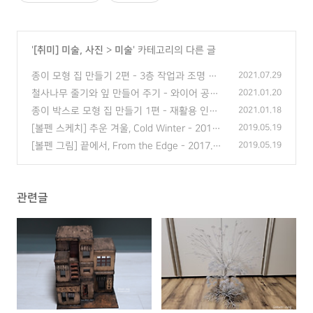
'
[취미] 미술, 사진
>
미술
' 카테고리의 다른 글
종이 모형 집 만들기 2편 - 3층 작업과 조명 설
2021.07.29
치
(0)
철사나무 줄기와 잎 만들어 주기 - 와이어 공예
2021.01.20
(2)
종이 박스로 모형 집 만들기 1편 - 재활용 인테
2021.01.18
리어 소품
(0)
[볼펜 스케치] 추운 겨울, Cold Winter - 2018.0
2019.05.19
2.03
(0)
[볼펜 그림] 끝에서, From the Edge - 2017.09.
2019.05.19
06
(0)
관련글