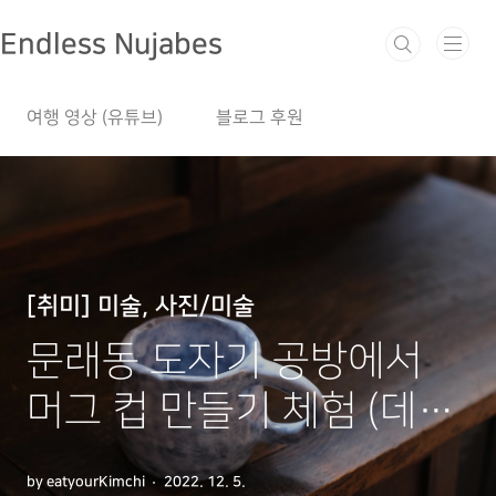
본문 바로가기
Endless Nujabes
여행 영상 (유튜브)
블로그 후원
[취미] 미술, 사진/미술
문래동 도자기 공방에서
머그 컵 만들기 체험 (데이
트 장소 추천)
by eatyourKimchi
2022. 12. 5.