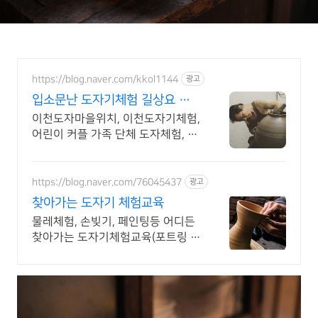
https://blog.naver.com/kkol1144
광고
입소문난 도자기체험 길상요 리
뷰 좋은 도자체험 대만족!
이천도자마을위치, 이천도자기체험,
어린이 커플 가족 단체 도자체험, 친
절예약상담.
https://blog.naver.com/76045437
광고
찾아가는 도자기 체험교육
물레체험, 손빚기, 페인팅등 어디든
찾아가는 도자기체험교육(포트링 도
자기공방)