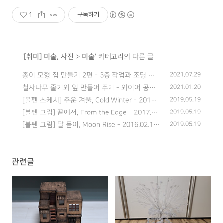
1
구독하기
'
[취미] 미술, 사진
>
미술
' 카테고리의 다른 글
종이 모형 집 만들기 2편 - 3층 작업과 조명 설
2021.07.29
치
(0)
철사나무 줄기와 잎 만들어 주기 - 와이어 공예
2021.01.20
(2)
[볼펜 스케치] 추운 겨울, Cold Winter - 2018.0
2019.05.19
2.03
(0)
[볼펜 그림] 끝에서, From the Edge - 2017.09.
2019.05.19
06
(0)
[볼펜 그림] 달 돋이, Moon Rise - 2016.02.18
2019.05.19
(0)
관련글