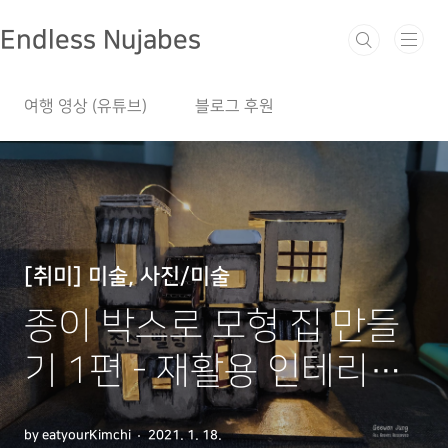
본문 바로가기
Endless Nujabes
여행 영상 (유튜브)
블로그 후원
[취미] 미술, 사진/미술
종이 박스로 모형 집 만들
기 1편 - 재활용 인테리어
소품
by eatyourKimchi
2021. 1. 18.