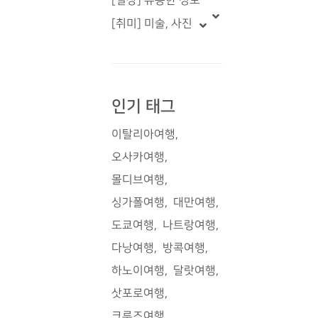
[일상] 유용한 정보
[취미] 미술, 사진
인기 태그
이탈리아여행
오사카여행
몰디브여행
싱가폴여행
대만여행
도쿄여행
나트랑여행
다낭여행
방콕여행
하노이여행
달랏여행
삿포로여행
크루즈여행