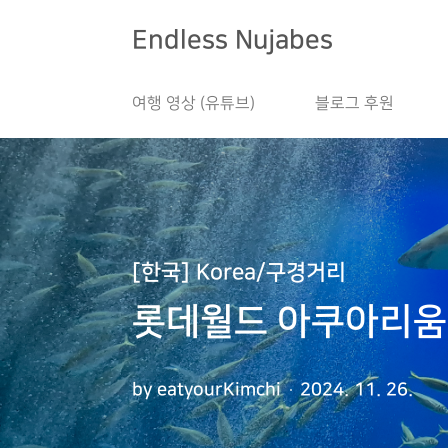
본문 바로가기
Endless Nujabes
여행 영상 (유튜브)
블로그 후원
[한국] Korea/구경거리
롯데월드 아쿠아리움,
by eatyourKimchi
2024. 11. 26.