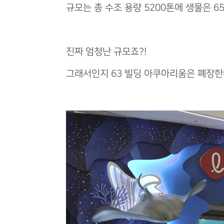
규모는 총 수조 용량 5200톤에 생물은 65
진짜 엄청난 규모죠?!
그래서인지 63 빌딩 아쿠아리움은 폐장한