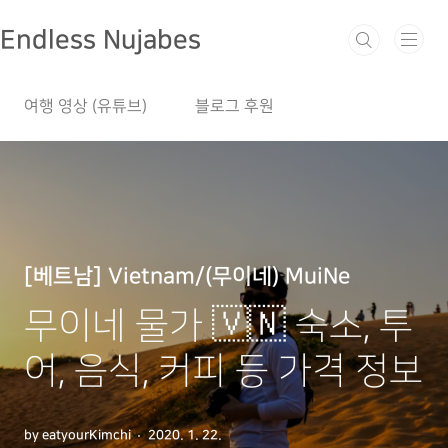
본문 바로가기
Endless Nujabes
여행 영상 (유튜브)
블로그 후원
[베트남] Vietnam/(무이네) MuiNe
무이네 물가 🇻🇳 숙소, 투
어, 음식, 커피 등 가격 정보
by eatyourKimchi
2020. 1. 22.