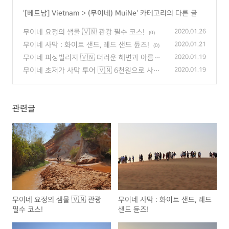
'
[베트남] Vietnam
>
(무이네) MuiNe
' 카테고리의 다른 글
무이네 요정의 샘물 🇻🇳 관광 필수 코스!
2020.01.26
(0)
무이네 사막 : 화이트 샌드, 레드 샌드 듄즈!
2020.01.21
(0)
무이네 피싱빌리지 🇻🇳 더러운 해변과 아름다
2020.01.19
운 노을! - 베트남 자유여행
(0)
무이네 초저가 사막 투어 🇻🇳 6천원으로 사막
2020.01.19
과 유정의 샘물 구경!
(0)
관련글
무이네 요정의 샘물 🇻🇳 관광
무이네 사막 : 화이트 샌드, 레드
필수 코스!
샌드 듄즈!