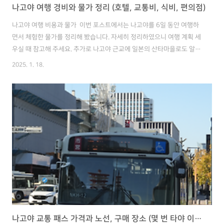
나고야 여행 경비와 물가 정리 (호텔, 교통비, 식비, 편의점)
나고야 여행 비용과 물가 이번 포스트에서는 나고야를 6일 동안 여행하
면서 체험한 물가를 정리해 봤습니다. 자세히 정리하였으니 여행 계획 세
우실 때 참고해 주세요. 추가로 나고야 근교에 일본의 산타마을로도 알려
진 시라카와고도 갔으니 그 비용도 함께 공유드리겠습니다 :) 목차나고야
2025. 1. 18.
호텔 요금나고야 교통비나고야 식비나고야 여행 비용 01 나고야 호텔
요금 일본은 여행 물가는 괜찮은데, 호텔 요금과 교통비가 좀 비싼 편입
니다.호텔은 요금이 좀 더 비싼 이유는 아마도 도시세 때문인 것 같습니
다. 가격은 준성수기 사카에역 근처 3성급 호텔은 1박에 15만원 정도 합
니다.같은 호텔 기준 성수기는 20만원 정도 하는 것 같습니다. 숙박 비용
: 1박에 15만원 제가 머문 사카에 역 근처에 있는 호텔은방은 작..
나고야 교통 패스 가격과 노선, 구매 장소 (몇 번 타야 이득?)