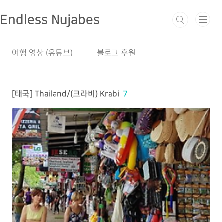
본문 바로가기
Endless Nujabes
여행 영상 (유튜브)
블로그 후원
[태국] Thailand/(크라비) Krabi
7