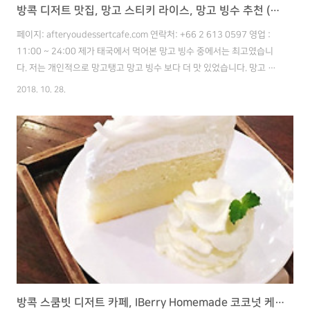
방콕 디저트 맛집, 망고 스티키 라이스, 망고 빙수 추천 (애프터 유 디저트 카페)
페이지: afteryoudessertcafe.com 연락처: +66 2 613 0597 영업 :
11:00 ~ 24:00 제가 태국에서 먹어본 망고 빙수 중에서는 최고였습니
다. 저는 개인적으로 망고탱고 망고 빙수 보다 더 맛 있었습니다. 망고 본
연의 맛을 살린 빙수는 아니지만, 쌀과 망고, 스윗 치즈의 조합이 아주 신
2018. 10. 28.
선하게 느껴졌습니다. 위치는 제가 간 Ari역 지점으로 공유 드리겠습니
다. 지점은 다른 지역에도 많이 있으니, 홈페이지에서 확인하고 가셔도
됩니다. 구글맵에서 위치 확인하기! (클릭) 카페에 망고 빙수만 팔지는 않
으므로 망고를 싫어하시는 분들은 다른걸 드실수 있습니다. 이날 운좋게
매장에 사람이 별로 없어 바로 빙수를 먹을 수 있었습니다. 비쥬얼 사진
처럼 멋졌습니다ㅎㅎ 먹음직스러운 만큼 맛도..
방콕 스쿰빗 디저트 카페, IBerry Homemade 코코넛 케익!