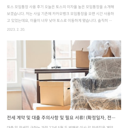
토스 모임통장 사용 후기 오늘은 토스의 이자율 높은 모임통장을 소개해
보겠습니다. 저는 사실 기존에 카카오뱅크 모임통장을 오랜 시간 사용하
고 있었는데요, 이율이 너무 낮아 토스로 이동하게 됐습니다. 솔직히 몇
년을 카뱅을 사용했지만, 이자는 거의 없다시피 해서 기분이 좋지 않았습
2023. 2. 20.
니다ㅎㅎ 그러던 중에 토스에서 새로 출시한 이율 높은 모임통장 소식을
받게 되어 한치의 망설임도 없이 이동했습니다. 세후 이자는 여전히 적은
금액이지만, 조금이라도 이득을 보고자 선택했습니다ㅋ 토스 모임통장
만들기 토스앱 메인 화면 상단에 '토스뱅크' > '상품찾기' > '모임통장'을
선택합니다. 23년 현재 신규 출시 서비스라 이벤트 진행 중입니다ㅎㅎ
그래서 앱 메인 이벤트 탭에서도 확인할 수 있습니다. 지금 모임통장을
개설하면..
전세 계약 및 대출 주의사항 및 필요 서류! (확정일자, 전월세신고 등)
대출 및 전세집 구하는 과정 22년 5월 두 번째로 이사 갈 전셋집을 계약