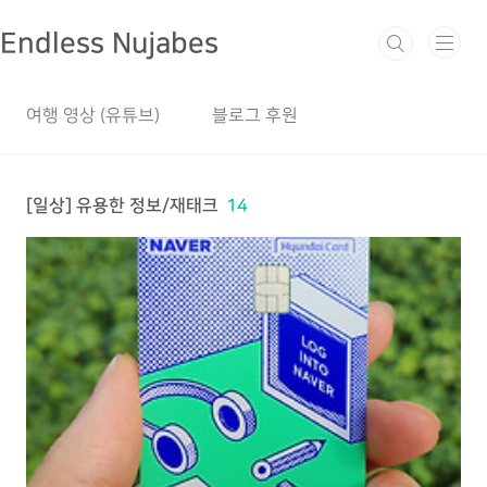
본문 바로가기
Endless Nujabes
여행 영상 (유튜브)
블로그 후원
[일상] 유용한 정보/재태크
14