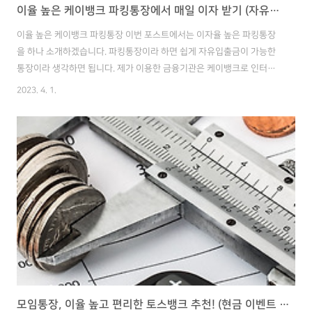
이율 높은 케이뱅크 파킹통장에서 매일 이자 받기 (자유입출금 통장)
이율 높은 케이뱅크 파킹통장 이번 포스트에서는 이자율 높은 파킹통장
을 하나 소개하겠습니다. 파킹통장이라 하면 쉽게 자유입출금이 가능한
통장이라 생각하면 됩니다. 제가 이용한 금융기관은 케이뱅크로 인터넷
은행입니다. 케이뱅크를 이용한 이유는 첫째가 믿을 수 있다는 점이고 둘
2023. 4. 1.
째는 이자가 높은 편이기 때문입니다. 물론 3금융권 또는 대부업체가 더
높은 이자를 주지만 앱이 불편하고, 돈을 맡기기가 불안해서 이용하지 않
았습니다. ** 2023년 4월 기준 : 연 2.7% (세전) ** 케이뱅크 파킹통장
개설하기 먼저 스마트폰에 케이뱅크 앱을 설치하고, 실행하면 메인 화면
에 파킹통장 개설 배너가 보일 겁니다. 우측 상단에 선물 박스를 누르면
이벤트 페이지에서도 볼 수 있습니다. 이건 우측 상단에 선물 박스입니
다. ..
모임통장, 이율 높고 편리한 토스뱅크 추천! (현금 이벤트 진행 중)