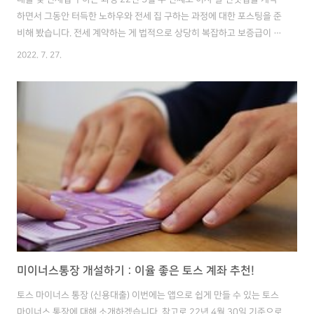
하면서 그동안 터득한 노하우와 전세 집 구하는 과정에 대한 포스팅을 준
비해 봤습니다. 전세 계약하는 게 법적으로 상당히 복잡하고 보증급이 억
대가 넘어가기 때문에 신중하게 진행해야겠죠? 그나마 안전한 전세 집을
2022. 7. 27.
구하는 방법은 다음 글에서 소개하고 이번 포스팅에서는 계약 순서와 준
비해야 될 서류를 진행 순서에 따라 정리해 봤습니다. * 해당 글은 2022
년에 작성한 것으로 새로운 법이 생기면 신고 절차는 변경될 수 있습니다
* 전세, 월세 구하는 과정 이사 갈 집 찾기 전세 계약 하기 확정일자, 전월
세 신고 전세 대출 신청 하기 이사 가기 전입 신고 01 전세 집 찾기 가정
먼저 해야 될 건 당연히 이사 가고 싶은 집을 찾는 거겠죠?ㅎ..
미이너스통장 개설하기 : 이율 좋은 토스 계좌 추천!
토스 마이너스 통장 (신용대출) 이번에는 앱으로 쉽게 만들 수 있는 토스
마이너스 통장에 대해 소개하겠습니다. 참고로 22년 4월 30일 기준으로