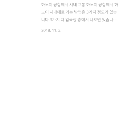
하노이 공항에서 시내 교통 하노이 공항에서 하
노이 시내에로 가는 방법은 3가지 정도가 있습
니다.3가지 다 입국장 층에서 나오면 있습니다.
택시 요금은 약 1만원에서 1만5천원 정도, 제
2018. 11. 3.
일 편한 방법이지만 차가 막히면 요금이 얼마나
나올지는 모릅니다. (주중엔 교통 정체가 심해
요.)일요일엔 차가 별로 없어 금방 오긴합니다.
베트남에선 택시 사기가 많아서 저는 비나선이
나 Mai Linh만 타려고 노력합니다.(여기서는
큰 택시 회사에요.)그리고 먼저 말 걸어오는 아
저씨들은 그냥 가볍게 씹으시면 됩니다.거의 대
부분이 작은 택시 회사들이거나 바가지 엄청 씌
우는 기사들입니다. 86번 버스 요금은 인당 30
만동, 한국 돈1500원 정도로 저렴합니다.배차
간격은 30분. 소요시간은 40분에서 1시간입니
다. 사람이 많으..