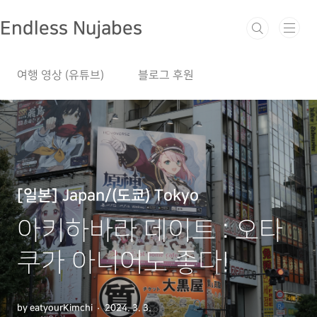
본문 바로가기
Endless Nujabes
여행 영상 (유튜브)
블로그 후원
[일본] Japan/(도쿄) Tokyo
아키하바라 데이트 : 오타
쿠가 아니어도 좋다!
by eatyourKimchi
2024. 3. 3.