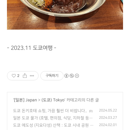
- 2023.11 도쿄여행 -
2
구독하기
'
[일본] Japan
>
(도쿄) Tokyo
' 카테고리의 다른 글
도쿄 돈키호테 쇼핑, 가끔 훨씬 더 비쌉니다..
2024.05.22
(0)
일본 도쿄 물가 (호텔, 편의점, 식당, 지하철 등)
2024.03.27
(4)
도쿄 에도성 (지요다성) 산책 : 도쿄 시내 공원
2024.02.01