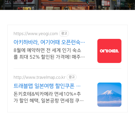
https://www.yeogi.com
광고
아키하바라, 여기어때 오픈런숙소
최대 81% 할인
8월에 예약하면 전 세계 인기 숙소
를 최대 52% 할인된 가격에! 매주
쏟아지는 다양한 혜택! 앱으로 알림
받고 똑똑하게 숙소 예약하기
http://www.travelmap.co.kr
광고
트래블맵 일본여행 할인쿠폰 일
본여행 필수 쿠폰 다운가능
돈키호테&빅카메라 면세10%+추
가 할인 혜택, 일본공항 면세점 쿠폰,
어트랙션예약 일본여행 모바일 할인
쿠폰 제공