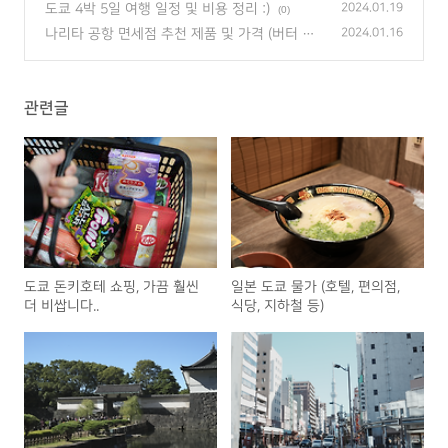
(2)
도쿄 4박 5일 여행 일정 및 비용 정리 :)
2024.01.19
(0)
나리타 공항 면세점 추천 제품 및 가격 (버터 샌
2024.01.16
드, 로이스, 킷캣 등)
(0)
관련글
도쿄 돈키호테 쇼핑, 가끔 훨씬
일본 도쿄 물가 (호텔, 편의점,
더 비쌉니다..
식당, 지하철 등)