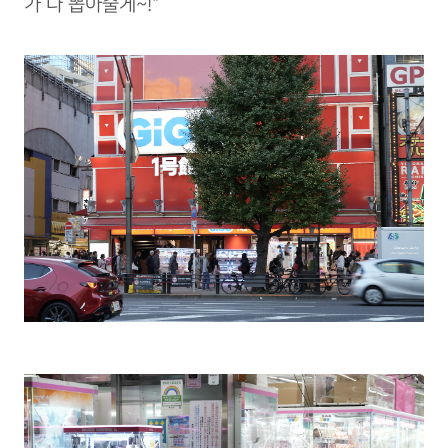
가 다 뽑아줄게~!"