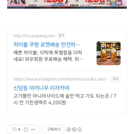
http://m.coupang.com
광고
하이볼 쿠팡 로켓배송 안전하게
도착
예쁜 하이볼, 식탁에 특별함을 더하
세요! 와우회원 무료배송 혜택. 위생
적이고 튼튼한 컵잔, 로켓배송으로
파손 걱정 없이 안전하게 받아보세
요.
https://www.instagram.com/horumonxuzikx.sindan
광고
g/
신당동 야끼니꾸 이자카야
고기뿜만 아니라사이드에 술만 먹고 가도 되는곳 / 7
시 전 기린생맥주 4,200원
4
구독하기