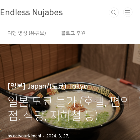
본문 바로가기
Endless Nujabes
여행 영상 (유튜브)
블로그 후원
[일본] Japan/(도쿄) Tokyo
일본 도쿄 물가 (호텔, 편의
점, 식당, 지하철 등)
by eatyourKimchi
2024. 3. 27.