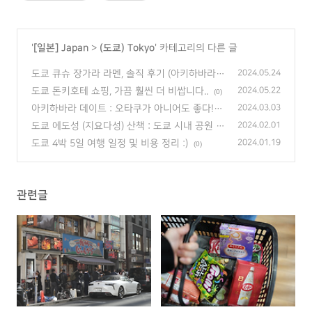
'
[일본] Japan
>
(도쿄) Tokyo
' 카테고리의 다른 글
도쿄 큐슈 장가라 라멘, 솔직 후기 (아키하바라
2024.05.24
라멘 맛집)
(2)
도쿄 돈키호테 쇼핑, 가끔 훨씬 더 비쌉니다..
2024.05.22
(0)
아키하바라 데이트 : 오타쿠가 아니어도 좋다!
2024.03.03
(0)
도쿄 에도성 (지요다성) 산책 : 도쿄 시내 공원
2024.02.01
(2)
도쿄 4박 5일 여행 일정 및 비용 정리 :)
2024.01.19
(0)
관련글