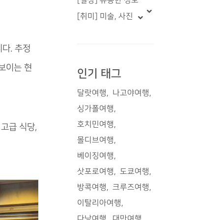
[일상] 유용한 정보
[취미] 미술, 사진
다. 추정
 보이는 현
인기 태그
달랏여행
나고야여행
싱가폴여행
호치민여행
고급 식당,
몰디브여행
베이징여행
삿포로여행
도쿄여행
방콕여행
크루즈여행
이탈리아여행
다낭여행
대만여행