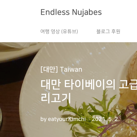
본문 바로가기
Endless Nujabes
여행 영상 (유튜브)
블로그 후원
[대만] Taiwan
대만 타이베이의 고급스
리고기
by eatyourKimchi
2021. 5. 2.