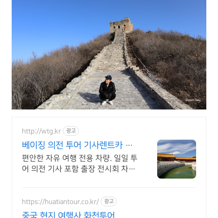
http://wtg.kr
광고
베이징 의전 투어 기사렌트카 차
량 서비스 전문 기업
편안한 자유 여행 전용 차량. 일일 투
어 의전 기사 포함 출장 전시회 차량
출장 의전 차량 전시회 차량 지원 세
단 콜밴 버스 외곽 장거리 맞춤 견적.
https://huatiantour.co.kr/
광고
중국 현지 여행사 화천투어