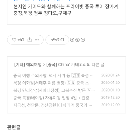
현지인 가이드와 함께하는 프라이빗 중국 투어 장가계,
충칭,북경,청두,칭다오,구체구
공감
구독하기
'
[기타] 해외여행
>
[중국] China
' 카테고리의 다른 글
중국 여행 주의사항, 택시 사기 등 🇨🇳 북경 자
2020.01.24
유여행 후기
(2)
북경 이화원(서태후 여름 별장) 🇨🇳 중국 스케
2020.01.20
일은 저 세상 급..
(0)
북경 만리장성(사마대장성), 고북수진 방문 🇻🇳
2020.01.10
(버스 타는 방법)
(0)
중국 북경(베이징) 자유여행 일정 4일 + 관광지
2019.12.20
별 특징 및 후기
(2)
자금성, 천안문, 경산공원 🇨🇳 과거 중국의 영
2019.12.09
광을 찾아서
(0)
관련글