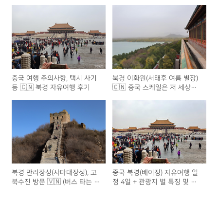
중국 여행 주의사항, 택시 사기
북경 이화원(서태후 여름 별장)
등 🇨🇳 북경 자유여행 후기
🇨🇳 중국 스케일은 저 세상
급..
북경 만리장성(사마대장성), 고
중국 북경(베이징) 자유여행 일
북수진 방문 🇻🇳 (버스 타는 방
정 4일 + 관광지 별 특징 및 후
법)
기