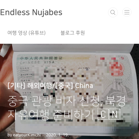
본문 바로가기
Endless Nujabes
여행 영상 (유튜브)
블로그 후원
[기타] 해외여행/[중국] China
중국 관광 비자 신청, 북경
자유여행 준비하기 🇨🇳
by eatyourKimchi
2020. 1. 19.