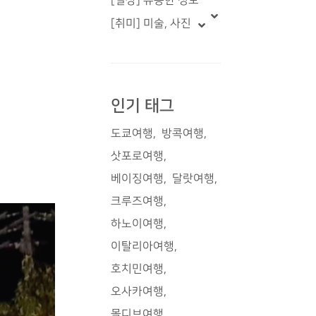
[일상] 유용한 정보
[취미] 미술, 사진
인기 태그
도쿄여행
방콕여행
삿포로여행
베이징여행
달랏여행
크루즈여행
하노이여행
이탈리아여행
호치민여행
오사카여행
몰디브여행