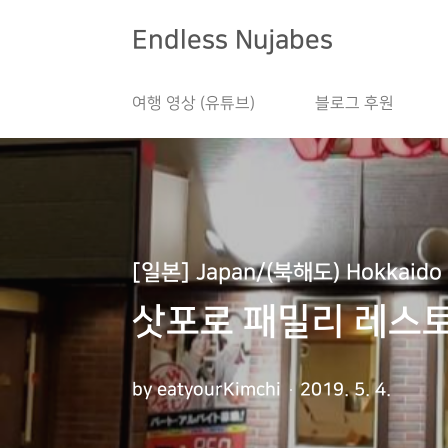
본문 바로가기
Endless Nujabes
여행 영상 (유튜브)
블로그 후원
[일본] Japan/(북해도) Hokkaido
삿포로 패밀리 레스토랑 
by eatyourKimchi
2019. 5. 4.