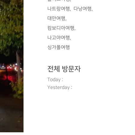
나트랑여행
다낭여행
대만여행
캄보디아여행
나고야여행
싱가폴여행
전체 방문자
Today :
Yesterday :