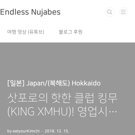
본문 바로가기
Endless Nujabes
여행 영상 (유튜브)
블로그 후원
[일본] Japan/(북해도) Hokkaido
삿포로의 핫한 클럽 킹무
(KING XMHU)! 영업시간,
입장료 정보
by eatyourKimchi
2018. 12. 15.