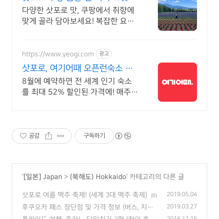
송
다양한 삿포로 맛, 쿠팡에서 취향에
맞게 골라 담아보세요! 복잡한 요리
대신, 봉지라면, 쉽고 맛있게 한 끼를
즐기세요.
https://www.yeogi.com
광고
삿포로, 여기어때 오픈런숙소 최
대 81% 할인
8월에 예약하면 전 세계 인기 숙소
를 최대 52% 할인된 가격에! 매주
쏟아지는 다양한 혜택! 앱으로 알림
받고 똑똑하게 숙소 예약하기
공감
구독하기
'
[일본] Japan
>
(북해도) Hokkaido
' 카테고리의 다른 글
삿포로 여름 맥주 축제! (세계 3대 맥주 축제)
2019.05.04
(0)
후쿠오카 패스 장단점 및 가격 정보 (버스, 지하
2019.03.27
철 자유 이용권)
(0)
2018.12.15