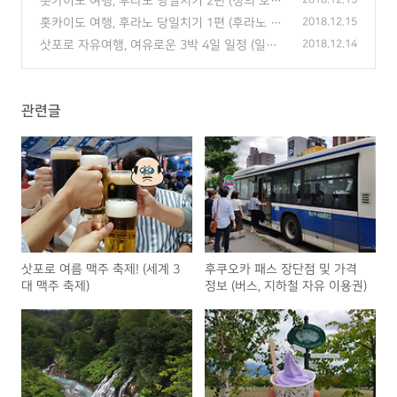
훗카이도 여행, 후라노 당일치기 2편 (청의 호수,
흰수염 폭포)
(2)
홋카이도 여행, 후라노 당일치기 1편 (후라노 라
2018.12.15
벤더 농장, 라벤더 아이스크림)
(0)
삿포로 자유여행, 여유로운 3박 4일 일정 (일본
2018.12.14
홋카이도)
(0)
관련글
삿포로 여름 맥주 축제! (세계 3
후쿠오카 패스 장단점 및 가격
대 맥주 축제)
정보 (버스, 지하철 자유 이용권)