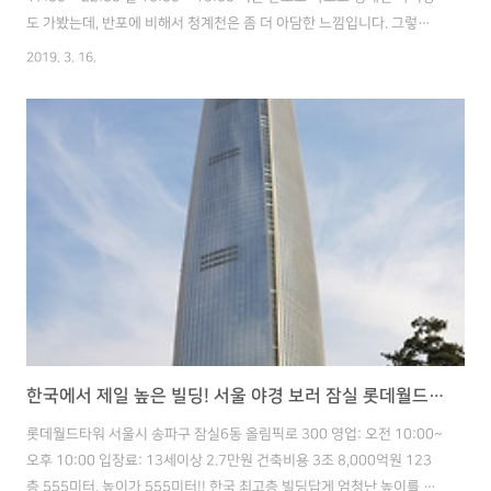
도 가봤는데, 반포에 비해서 청계천은 좀 더 아담한 느낌입니다. 그렇다
고 청계천 야시장이 작은건 아닌데, 먼가 더 조용하고 덜 복잡한 느낌이
2019. 3. 16.
었습니다. 그리고 청계천이 있어 주변이 더 평화롭고 휴식을 취하는 기분
이 들었습니다. - 2019년 업데이트 - 얼마전에 잠시 구경을 갔는데,
2018년보다는 규모가 더 커졌습니다. 또 한가지 달라진점은 어린이들을
위한 작은 공간이 있다는 점인데요. 분필을 가지고 놀수 있는 장소가 추
가되었습니다. 근데 여기 말고는 어린이를 위한 시설은 더 이상은 없는
것 같습니다. 그리고 이날은 아주머니들이 에어로빅 공..
한국에서 제일 높은 빌딩! 서울 야경 보러 잠실 롯데월드타워 전망대 다녀왔습니다.
롯데월드타워 서울시 송파구 잠실6동 올림픽로 300 영업: 오전 10:00~
오후 10:00 입장료: 13세이상 2.7만원 건축비용 3조 8,000억원 123
층 555미터. 높이가 555미터!! 한국 최고층 빌딩답게 엄청난 높이를 자