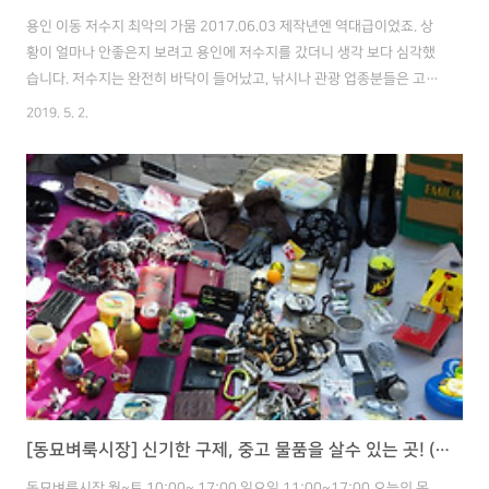
용인 이동 저수지 최악의 가뭄 2017.06.03 제작년엔 역대급이었죠. 상
황이 얼마나 안좋은지 보려고 용인에 저수지를 갔더니 생각 보다 심각했
습니다. 저수지는 완전히 바닥이 들어났고, 낚시나 관광 업종분들은 고생
하고 있었죠. 자세히 보기 위해 걸어가는데 차로 들어갈 수 있을 것 같아
2019. 5. 2.
서 시도 해봤습니다. 본격적으로 저수지 안으로 몰고 들어가자 말라 죽은
생선이 보이네요ㅠㅠ 한 때 물속이었을 텐데, 차로 들어올 수 있다는게
놀랍습니다. 여기는 흙 색이 더 하얀거로 보아 물이 완전 말라버렸네요.
이동 저수지 중심지로 갈수록 흙에 습기가 좀 남아있네요. 틈 사이에서는
악취가 납니다.. 와 이런걸 실제로 보게될 줄이야.. 미래에는 더이상 이렇
게 심한 가뭄은 안와야 할텐데.. 내년에 다시 와봐야겠네요. 그나저나 ..
[동묘벼룩시장] 신기한 구제, 중고 물품을 살수 있는 곳! (주차장, 영업시간 정보 포함)
동묘벼룩시장 월~토 10:00~ 17:00 일요일 11:00~17:00 오늘의 목