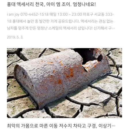
홍대 액세서리 천국, 아이 엠 조이. 엄청나네요!
i am joy 070-4452-1518 매일 13:00 ~ 23:00 마포구 서교동 333-
18 홍대에서 놀던 중 발견한 가게 공유드립니다. 액세서리는 관심 없는
남자를 멈추게 만든 엄청난 스케일의 액세서리 샵입니다! 신기해서 구경
하러 들어가봤습니다. 입구에서부터 알 수 있듯이 인테리어는 매우 깔끔
2019. 5. 3.
하게 절제된 느낌입니다. 이런 점이 액세서리를 더 빛나고 아름다워 보이
게 만드는 효과가 있는 것 같습니다. 인테리어는 감각적이면서 심플한게
너무 좋습니다. 액세서리들이 더 고급스러워 보이는 효과도 있습니다. 돌
아보니 건물은 총 3층입니다. 지상 2층, 지하 1층 1층은 벽마다 엄청난
양의 귀걸이, 목걸이가 전시되어 있습니다. 그 외에도 스카프, 양말도 판
매하고 있습니다. 귀걸이 목걸이 가격은 대부분 1만원부터..
최악의 가몸으로 마른 이동 저수지 차타고 구경, 이상기후의 현장 :(