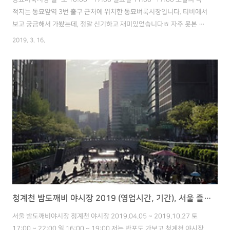
적지는 동묘앞역 3번 출구 근처에 위치한 동묘벼룩시장입니다. 티비에서
보고 궁금해서 가봤는데, 정말 신기하고 재미있었습니다ㅎ 자주 못본 풍
경이라 시간 가는줄 모르고, 추운줄도 모르고 구경했습니다. 그때 너무
2019. 3. 16.
재미있게 구경해서 올해도 다시 갈 예정입니다. 그래서 이번 포스트에서
는 저의 즐거웠던 기억을 공유하겠습니다. 이날 차를 몰고 갔는데, 근처
주차장이 찾기 쉬워서 편리했습니다. 동묘벼룩시장 주차장 위치 - 성동공
고 공영주차장 : 고등학교 후문 입구- 가격은 10분에 300원, 경차는
50% 할인 추웠던 1월, 구경하다보니 춥고 배고팠습니다.그러던 중에 발
견한 호떡 아저씨ㅋ 정말 맛있게 먹었던 기억이 납니다. 정말 많은 물건..
청계천 밤도깨비 야시장 2019 (영업시간, 기간), 서울 즐기는 방법
서울 밤도깨비야시장 청계천 야시장 2019.04.05 ~ 2019.10.27 토
17:00 ~ 22:00 일 16:00 ~ 19:00 저는 반포도 가보고 청계천 야시장