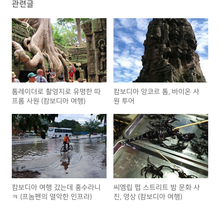
관련글
톰레이더로 촬영지로 유명한 따
캄보디아 앙코르 톰, 바이온 사
프롬 사원 (캄보디아 여행)
원 투어
캄보디아 여행 갔는데 홍수라니
씨엠립 펍 스트리트 밤 문화 사
ㅋ (프놈펜의 열악한 인프라)
진, 영상 (캄보디아 여행)