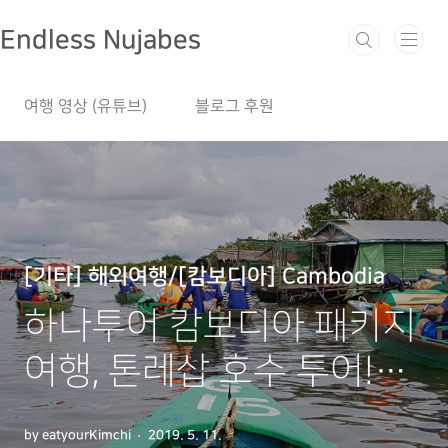
본문 바로가기
Endless Nujabes
여행 영상 (유튜브)
블로그 후원
[기타] 해외여행/[캄보디아] Cambodia
하나투어 캄보디아 패키지
여행, 톤레삽 호수 투어!
(아시아에서 가장 큰 호수)
by eatyourKimchi
2019. 5. 11.