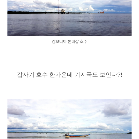
캄보디아 톤레삽 호수
갑자기 호수 한가운데 기지국도 보인다?!