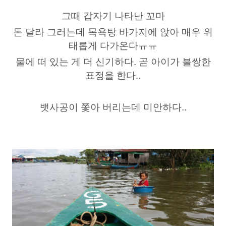
그때 갑자기 나타난 꼬마
돈 달라 그러는데 목욕탕 바가지에 앉아 매우 위
태롭게 다가온다ㅠㅠ
물에 떠 있는 게 더 신기하다. 곧 아이가 불쌍한
표정을 한다..
뱃사공이 쫓아 버리는데 미안하다..