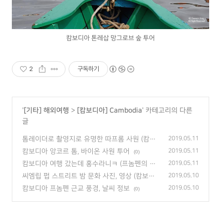
캄보디아 톤레삽 망그로브 숲 투어
2
구독하기
'
[기타] 해외여행
>
[캄보디아] Cambodia
' 카테고리의 다른
글
톰레이더로 촬영지로 유명한 따프롬 사원 (캄보
2019.05.11
디아 여행)
(0)
캄보디아 앙코르 톰, 바이온 사원 투어
2019.05.11
(0)
캄보디아 여행 갔는데 홍수라니ㅋ (프놈펜의 열
2019.05.11
악한 인프라)
(0)
씨엠립 펍 스트리트 밤 문화 사진, 영상 (캄보디
2019.05.10
아 여행)
(0)
캄보디아 프놈펜 근교 풍경, 날씨 정보
2019.05.10
(0)