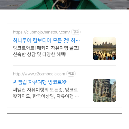
https://clubmojo.hanatour.com/
광고
하나투어 캄보디아 모든 것! 하나
투어 공식예약 인증센터
앙코르와트! 패키지 자유여행 골프!
신속한 상담 및 다양한 혜택!
http://www.c2cambodia.com
광고
씨엠립 자유여행 앙코르왓
씨엠립 자유여행의 모든것, 앙코르
왓가이드, 한국어상담, 자유여행 일
정상담