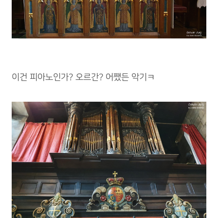
이건 피아노인가? 오르간? 어쨌든 악기ㅋ