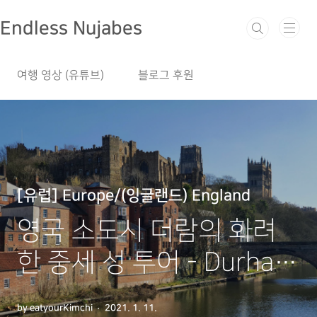
본문 바로가기
Endless Nujabes
여행 영상 (유튜브)
블로그 후원
[유럽] Europe/(잉글랜드) England
영국 소도시 더람의 화려
한 중세 성 투어 - Durham
Castle
by eatyourKimchi
2021. 1. 11.