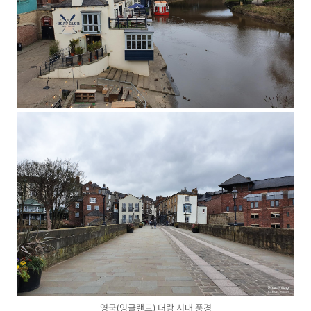
영국(잉글랜드) 더람 시내 풍경