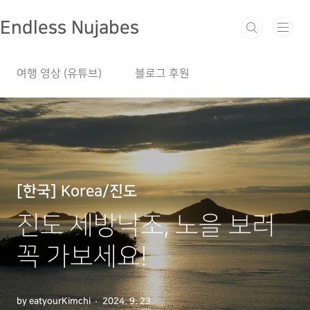
본문 바로가기
Endless Nujabes
여행 영상 (유튜브)
블로그 후원
[한국] Korea/진도
진도 세방낙조, 노을 보러
꼭 가보세요!
by eatyourKimchi
2024. 9. 23.