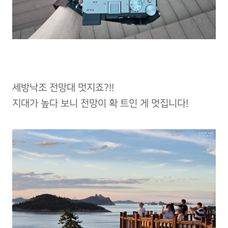
세방낙조 전망대 멋지죠?!!
지대가 높다 보니 전망이 확 트인 게 멋집니다!