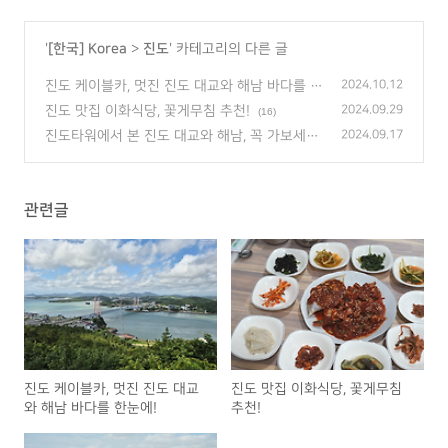
'
[한국] Korea
>
진도
' 카테고리의 다른 글
진도 케이블카, 멋진 진도 대교와 해남 바다를 한
2024.10.12
눈에!
(10)
진도 맛집 이화식당, 꽃게무침 추천!
2024.09.29
(16)
진도타워에서 본 진도 대교와 해남, 꼭 가보세요!
2024.09.17
(4)
관련글
진도 케이블카, 멋진 진도 대교
진도 맛집 이화식당, 꽃게무침
와 해남 바다를 한눈에!
추천!