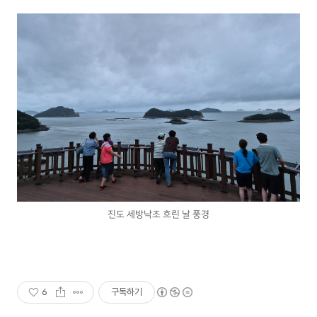
진도 세방낙조 흐린 날 풍경
6
구독하기