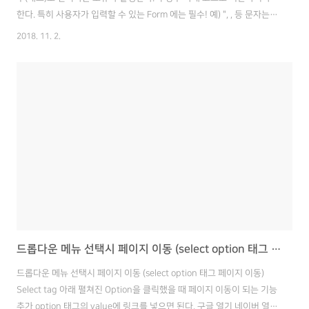
한다. 특히 사용자가 입력할 수 있는 Form 에는 필수! 예) ", , 등 문자는
코드로 인식 되는 문제 발생 는 소스로 인식하는 방면, 치환된 문자인 는
2018. 11. 2.
문자로 인식한다. [ 자주 쓰는 특수문자 ]^&Hat;'&apos;>>", ">") 자바
스크립트에서 치환 var res = str.replace(">", ">");
드롭다운 메뉴 선택시 페이지 이동 (select option 태그 페이지 이동)
드롭다운 메뉴 선택시 페이지 이동 (select option 태그 페이지 이동)
Select tag 아래 펼쳐진 Option을 클릭했을 때 페이지 이동이 되는 기능
추가 option 태그의 value에 링크를 넣으면 된다. 구글 열기 네이버 열기