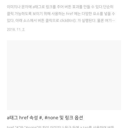
이미지나 문자에 a태그로 링크를 주어 버튼 효과를 만들 수 있다.단순히
클릭 가능하도록 보이기 위해 사용하는 href 에는 다양한 요소를 넣을 수
있다. 아래 소스에서 버튼 클릭으로 clickBtn(); 가 실행된다. 물론 여기서
href는 아무런 이벤트를 발생하지 않는 것이 주 목적이다.이미지를 버튼
2018. 11. 2.
처럼 보이게 하는게 목적이니깐. 그럼 href를 버튼 처럼 사용하기 위해
주는 속성을 살펴보자. href="#" // 페이지 맨 위로 이동href="#none"
// 페이지 이동 Xhref="javascript:void(0)" // 페이지 이동 Xhref="#특
정id" // 페이지에서 해당 아이디가 있는 화면으로 이동
href="#none"과 유사하게 onclick="" 도 사용할 수 있는데,onclick..
a태그 href 속성 #, #none 및 링크 옵션
href "#"와 "#none"의 차이 이미지나 문구 등에 a tag를 사용하여 버튼