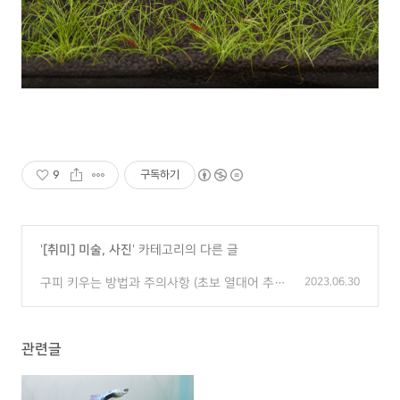
9
구독하기
'
[취미] 미술, 사진
' 카테고리의 다른 글
구피 키우는 방법과 주의사항 (초보 열대어 추
2023.06.30
천)
(2)
관련글