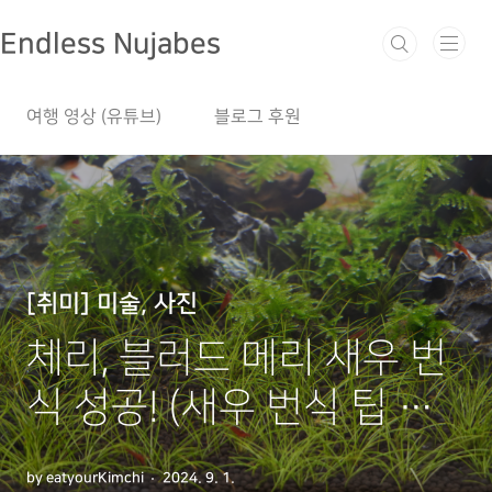
본문 바로가기
Endless Nujabes
여행 영상 (유튜브)
블로그 후원
[취미] 미술, 사진
체리, 블러드 메리 새우 번
식 성공! (새우 번식 팁 공
유)
by eatyourKimchi
2024. 9. 1.