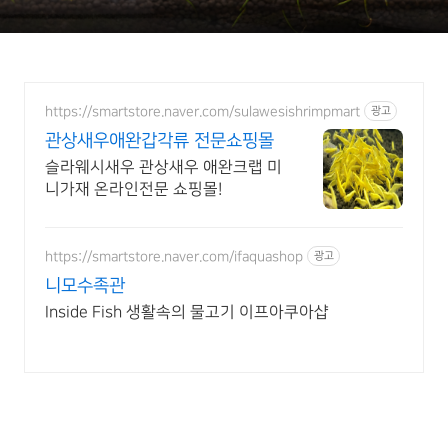
https://smartstore.naver.com/sulawesishrimpmart
광고
관상새우애완갑각류 전문쇼핑몰
슬라웨시새우 관상새우 애완크랩 미
니가재 온라인전문 쇼핑몰!
https://smartstore.naver.com/ifaquashop
광고
니모수족관
Inside Fish 생활속의 물고기 이프아쿠아샵