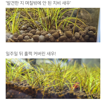
'발견한 지 며칠밖에 안 된 치비 새우'
일주일 뒤 훌쩍 커버린 새우!