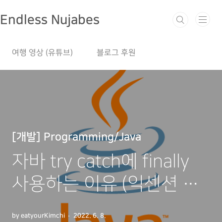
본문 바로가기
Endless Nujabes
여행 영상 (유튜브)
블로그 후원
[개발] Programming/Java
자바 try catch에 finally
사용하는 이유 (익센션 처
리)
by eatyourKimchi
2022. 6. 8.