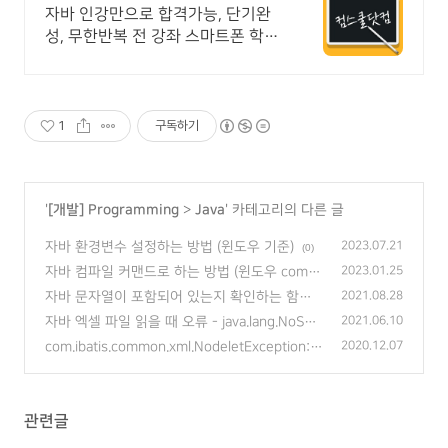
시 기프티콘!
자바 인강만으로 합격가능, 단기완
성, 무한반복 전 강좌 스마트폰 학습
가능
1
구독하기
'
[개발] Programming
>
Java
' 카테고리의 다른 글
자바 환경변수 설정하는 방법 (윈도우 기준)
2023.07.21
(0)
자바 컴파일 커맨드로 하는 방법 (윈도우 comm
2023.01.25
and javac)
(0)
자바 문자열이 포함되어 있는지 확인하는 함수 -
2021.08.28
contains vs equal
(0)
자바 엑셀 파일 읽을 때 오류 - java.lang.NoSuc
2021.06.10
hFieldError, java.lang.NoClassDefFoundError
com.ibatis.common.xml.NodeletException: E
2020.12.07
등등
(2)
rror parsing XML 오류해결 방법
(0)
관련글