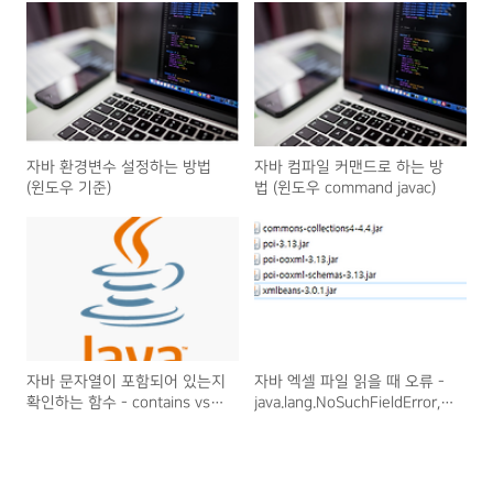
자바 환경변수 설정하는 방법
자바 컴파일 커맨드로 하는 방
(윈도우 기준)
법 (윈도우 command javac)
자바 문자열이 포함되어 있는지
자바 엑셀 파일 읽을 때 오류 -
확인하는 함수 - contains vs
java.lang.NoSuchFieldError,
equal
java.lang.NoClassDefFoundError
등등