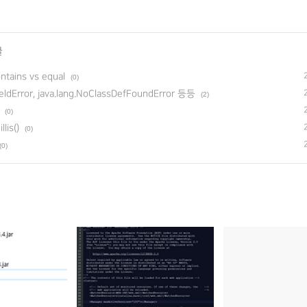
글
ns vs equal
(0)
Error, java.lang.NoClassDefFoundError 등등
(2)
(0)
is()
(0)
(0)