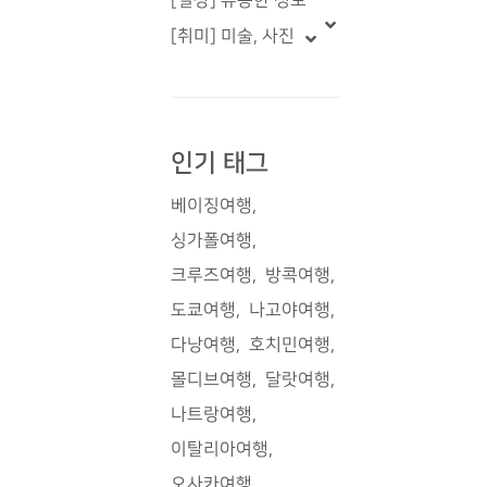
[일상] 유용한 정보
[취미] 미술, 사진
인기 태그
베이징여행
싱가폴여행
크루즈여행
방콕여행
도쿄여행
나고야여행
다낭여행
호치민여행
몰디브여행
달랏여행
나트랑여행
이탈리아여행
오사카여행