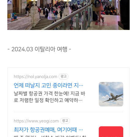
- 2024.03 이탈리아 여행 -
https://nol.yanolja.com
광고
언제 떠날지 고민 중이라면 지금
인기 해외노선 특가
날짜별 항공권 가격 한눈에! 지금 바
로 저렴한 일정 확인하고 예약하세
요! 바로예약
https://www.yeogi.com
광고
최저가 항공권예매, 여기어때 매