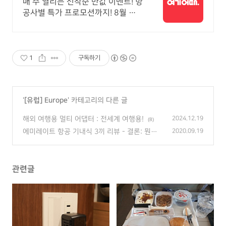
주 선착순 항공권 반값!
매 주 열리는 선착순 반값 이벤트! 항
공사별 특가 프로모션까지! 8월 해
외 항공권 3만원 즉시 할인! 놓치지
말고 미리 여행 준비하세요!
1
구독하기
'
[유럽] Europe
' 카테고리의 다른 글
해외 여행용 멀티 어댑터 : 전세계 여행용!
2024.12.19
(8)
에미레이트 항공 기내식 3끼 리뷰 - 결론: 뭔가
2020.09.19
아쉽네요ㅋ
(2)
관련글