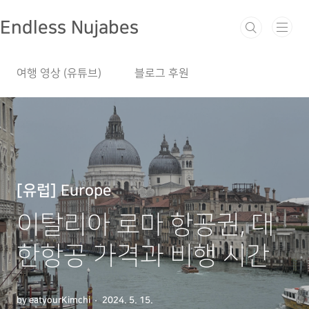
본문 바로가기
Endless Nujabes
여행 영상 (유튜브)
블로그 후원
[유럽] Europe
이탈리아 로마 항공권, 대
한항공 가격과 비행 시간
by eatyourKimchi
2024. 5. 15.