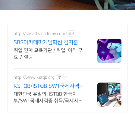
http://sbsart-academy.com
광고
SBS아카데미게임학원 김지훈
취업 연계 교육기관 / 취업, 이직 무
료 컨설팅
http://www.kstqb.org
광고
KSTQB/ISTQB SWT국제자격시
험
대한민국 유일의, ISTQB 한국지
부/SWT국제자격증 취득/국제자격
증ISTQB