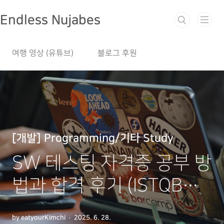
본문 바로가기
Endless Nujabes
여행 영상 (유튜브)
블로그 후원
[개발] Programming/기타 Study
SW 테스팅 자격증 공부 방
법과 합격 후기 (ISTQB
CTFL)
by eatyourKimchi
2025. 6. 28.