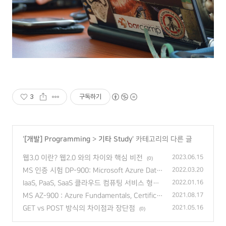
3
구독하기
'
[개발] Programming
>
기타 Study
' 카테고리의 다른 글
웹3.0 이란? 웹2.0 와의 차이와 핵심 비전
2023.06.15
(0)
MS 인증 시험 DP-900: Microsoft Azure Data
2022.03.20
Fundamentals 비용 및 후기
(0)
IaaS, PaaS, SaaS 클라우드 컴퓨팅 서비스 형태
2022.01.16
(0)
MS AZ-900 : Azure Fundamentals, Certificat
2021.08.17
e 시험 후기, 난이도
(0)
GET vs POST 방식의 차이점과 장단점
2021.05.16
(0)