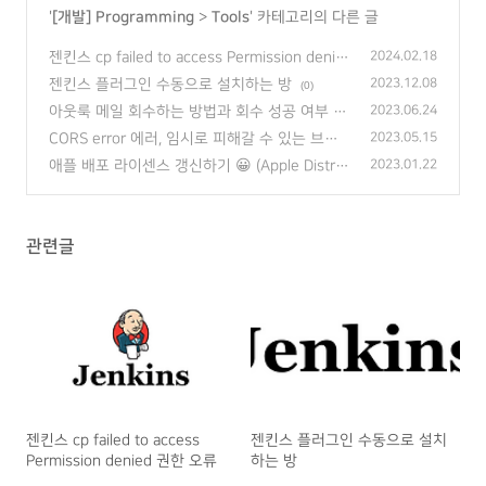
'
[개발] Programming
>
Tools
' 카테고리의 다른 글
젠킨스 cp failed to access Permission denie
2024.02.18
d 권한 오류
(0)
젠킨스 플러그인 수동으로 설치하는 방
2023.12.08
(0)
아웃룩 메일 회수하는 방법과 회수 성공 여부 확
2023.06.24
인
(0)
CORS error 에러, 임시로 피해갈 수 있는 브라
2023.05.15
우저 설정
(0)
애플 배포 라이센스 갱신하기 😀 (Apple Distrib
2023.01.22
ution Certificate)
(2)
관련글
젠킨스 cp failed to access
젠킨스 플러그인 수동으로 설치
Permission denied 권한 오류
하는 방