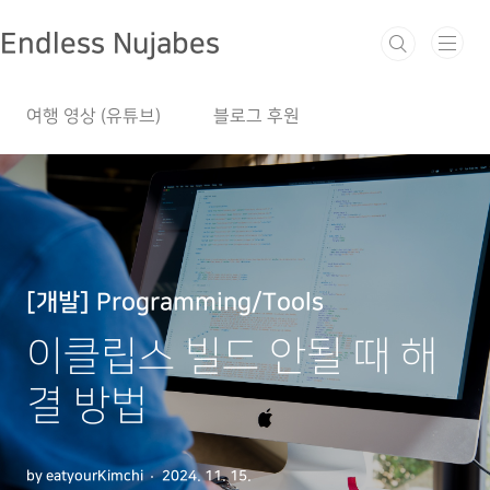
본문 바로가기
Endless Nujabes
여행 영상 (유튜브)
블로그 후원
[개발] Programming/Tools
이클립스 빌드 안될 때 해
결 방법
by eatyourKimchi
2024. 11. 15.