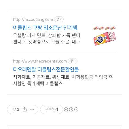
http://m.coupang.com
광고
이클립스 쿠팡 입소문난 인기템
무설탕 피치 민트! 상쾌함 가득 핸디
캔디. 로켓배송으로 오늘 주문, 내일
도착! 와우회원 무료배송! 30일 안
심 반품. 이클립스 상쾌한 캔디를 쿠
팡에서!
http://www.theoredental.com
광고
더오래덴탈 이클립스전문할인몰
치과재료, 기공재료, 위생재료, 치과용합금 적립금 즉
시할인 특가혜택 이클립스
2
구독하기