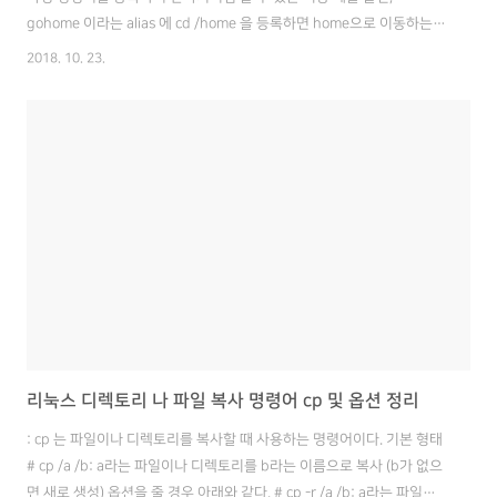
gohome 이라는 alias 에 cd /home 을 등록하면 home으로 이동하는
단축 명령어를 사용할 수 있게 된다. 명령어 등록 설정 파일 열기 # vim
2018. 10. 23.
~/.bashrc (반드시 이 경로에 등록해야 하는 건 아니지만, 한 곳에서 관
리하는 게 편함) alias 추가하기 프로젝트A라는 디렉토리로 바로 이동하
는 명령어를 등록하고 싶은 경우아래 파란색 글씨처럼 추가해 주면 됨.
alias appdir='cd /home/projectA/' 편집기 열었을 때 제일 하단에 추
가해주면 된다. 적용하기 반영이 제대로 됐는지 확인하고 싶으면 재접속
또..
리눅스 디렉토리 나 파일 복사 명령어 cp 및 옵션 정리
: cp 는 파일이나 디렉토리를 복사할 때 사용하는 명령어이다. 기본 형태
# cp /a /b: a라는 파일이나 디렉토리를 b라는 이름으로 복사 (b가 없으
면 새로 생성) 옵션을 줄 경우 아래와 같다. # cp -r /a /b: a라는 파일이