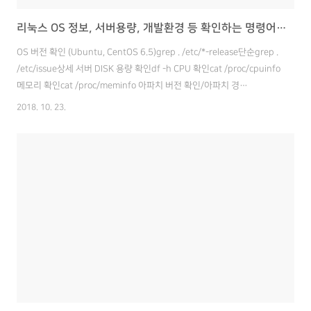
리눅스 OS 정보, 서버용량, 개발환경 등 확인하는 명령어 모음
OS 버전 확인 (Ubuntu, CentOS 6.5)grep . /etc/*-release단순grep .
/etc/issue상세 서버 DISK 용량 확인df -h CPU 확인cat /proc/cpuinfo
메모리 확인cat /proc/meminfo 아파치 버전 확인/아파치 경
로/bin/httpd -v 실행 중인 WAS 확인ps aux | grep http// orps -ef |
2018. 10. 23.
grep java W톰캣 버전 확인/톰캣 경로/bin/catalina.sh version 개발
환경자바 버전 확인java -version