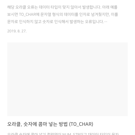
해당 오라클 오류는 데이터 타입이 맞지 않아서 발생합니다. 아래 예를
보시면 TO_CHAR에 문자열 형식의 데이터를 인자로 넘겨줬지만, 이를
문자로 인식하지 않고 숫자로 인식해서 발생하는 오류입니다.
TO_CHAR('20190827', 'YYYYMMDD') // 오류 발생
2019. 8. 27.
TO_CHAR(TO_DATE('20190827'), 'YYYYMMDD'), 'YYYYMMDD')
// 오류 해결 1 2 SELECT TO_CHAR(TO_DATE('20190827',
'YYYYMMDD'), 'YYYYMMDD') AS TEST_DATE FROM DUAL ;
Colored by Color Scripter cs 이 경우 TO_CHAR 함수에 넘겨주는 데이
터 형식을 DATE 타입으로 바꾼 뒤에 넘기면 오류가 발생하지 않습니
다...
오라클, 숫자에 콤마 넣는 방법 (TO_CHAR)
오라클 숫자에 콤마 넣기 컬럼명이 NUM_STR이고 데이터 타입이 문자