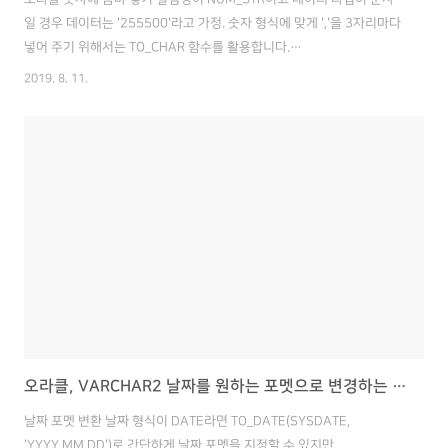
일 경우 데이터는 '255500'라고 가정. 숫자 형식에 맞게 ','을 3자리마다
넣어 주기 위해서는 TO_CHAR 함수를 활용합니다.
TO_CHAR(NUM_STR, '999,999,999') 결과 > 255,500 쿼리 적용 예
2019. 8. 11.
시) SELECT TO_CHAR('255500', '999,999,999') AS PRICE FROM
DUAL ; 결과 > 255,500 * 자리수를 의미하는 '999'는 숫자 크기의 최
대 값을 고려해서 설정합니다. 해당 숫자 범위를 넘어가면 효과가 적용되
지 않을 수 있기 때문입니다.
오라클, VARCHAR2 날짜를 원하는 포멧으로 변경하는 방법
날짜 포멧 변환 날짜 형식이 DATE라면 TO_DATE(SYSDATE,
'YYYY.MM.DD')로 간단하게 날짜 포멧을 지정할 수 있지만,