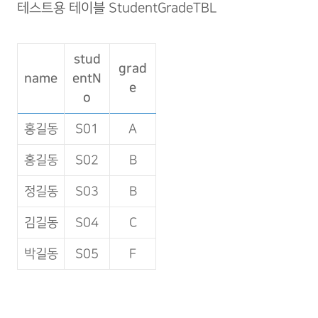
테스트용 테이블 StudentGradeTBL
stud
grad
name
entN
e
o
홍길동
S01
A
홍길동
S02
B
정길동
S03
B
김길동
S04
C
박길동
S05
F