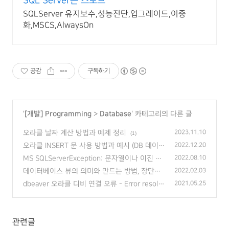
SQL Server는 스토브
SQLServer 유지보수,성능진단,업그레이드,이중
화,MSCS,AlwaysOn
공감
구독하기
'
[개발] Programming
>
Database
' 카테고리의 다른 글
오라클 날짜 계산 방법과 예제 정리
2023.11.10
(1)
오라클 INSERT 문 사용 방법과 예시 (DB 데이터
2022.12.20
저장)
(0)
MS SQLServerException: 문자열이나 이진 데
2022.08.10
이터는 잘립니다 - 해결 방법
(0)
데이터베이스 뷰의 의미와 만드는 방법, 장단점
2022.02.03
(DB View table)
(0)
dbeaver 오라클 디비 연결 오류 - Error resolvi
2021.05.25
ng dependencies Maven artifact..
(0)
관련글