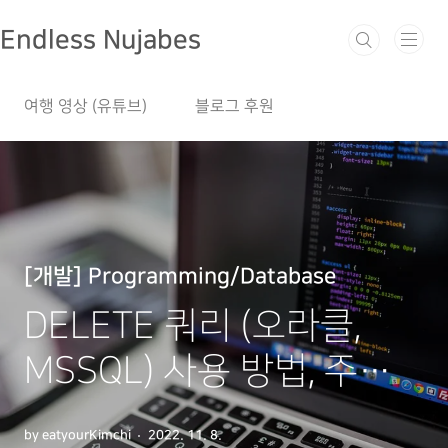
본문 바로가기
Endless Nujabes
여행 영상 (유튜브)
블로그 후원
[개발] Programming/Database
DELETE 쿼리 (오라클,
MSSQL) 사용 방법, 주의
사항
by eatyourKimchi
2022. 11. 8.