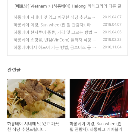
'
[베트남] Vietnam
>
(하롱베이) Halong
' 카테고리의 다른 글
하롱베이 시내에 맛 있고 깨끗한 식당 추천드립
2019.04.07
니다.
(0)
하롱베이 야경, Sun wheel(썬 휠 관람차), 하롱
2019.04.07
파크 케이블카
(0)
하롱베이 현지투어 종류, 가격 및 고르는 방법 -
2019.04.06
베트남 자연 여행
(0)
하롱베이 쇼핑몰, 빈컴(VinCom) 플라자 식당 무
2019.02.23
난하고 깔끔해서 추천합니다ㅎ
(0)
하롱베이에서 하노이 가는 방법, 금호버스 등 -
2018.11.04
베트남 여행
(0)
관련글
하롱베이 시내에 맛 있고 깨끗
하롱베이 야경, Sun wheel(썬
한 식당 추천드립니다.
휠 관람차), 하롱파크 케이블카