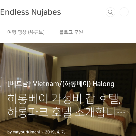
본문 바로가기
Endless Nujabes
여행 영상 (유튜브)
블로그 후원
[베트남] Vietnam/(하롱베이) Halong
하롱베이 가성비 갑 호텔,
하롱파크 호텔 소개합니
다!
by eatyourKimchi
2019. 4. 7.