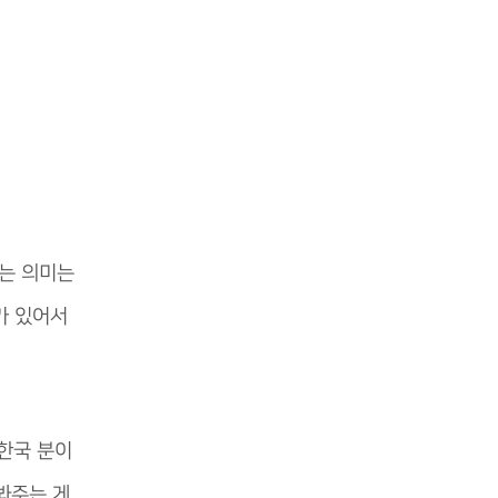
는 의미는
가 있어서
 한국 분이
봐주는 게