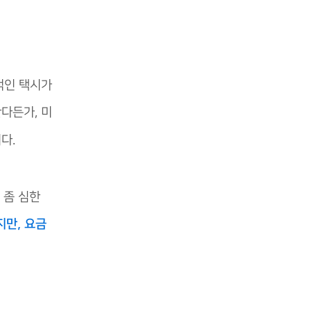
적인 택시가
한다든가, 미
다.
 좀 심한
지만, 요금