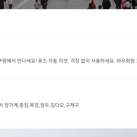
쿠팡에서 만나세요! 퓨즈 자동 리셋, 걱정 없이 사용하세요. 와우회원 
어 장가계,충칭,북경,청두,칭다오,구체구