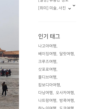
[일상] 유용한 정보
[취미] 미술, 사진
인기 태그
나고야여행
베이징여행
달랏여행
크루즈여행
삿포로여행
몰디브여행
캄보디아여행
다낭여행
오사카여행
나트랑여행
방콕여행
하노이여행
도쿄여행