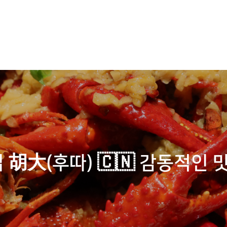
胡大(후따) 🇨🇳 감동적인 맛 