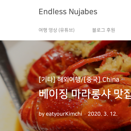
본문 바로가기
Endless Nujabes
여행 영상 (유튜브)
블로그 후원
[기타] 해외여행/[중국] China
베이징 마라롱샤 맛집 
by eatyourKimchi
2020. 3. 12.