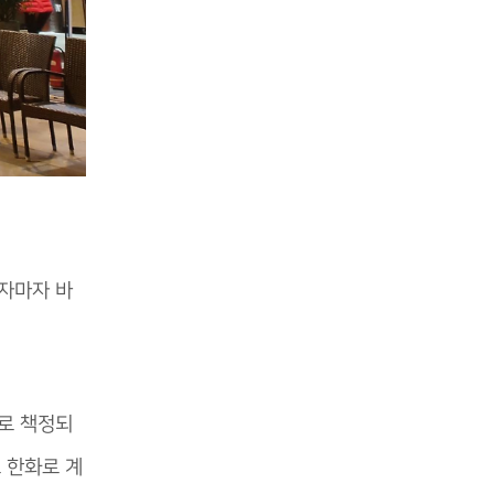
앉자마자 바
으로 책정되
로 한화로 계