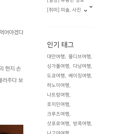
[일상] 유용한 정보
[취미] 미술, 사진
 먹어야겠다
인기 태그
대만여행
몰디브여행
싱가폴여행
다낭여행
의 현지 손
도쿄여행
베이징여행
불러주다 보
하노이여행
나트랑여행
호치민여행
크루즈여행
삿포로여행
방콕여행
나고야여행