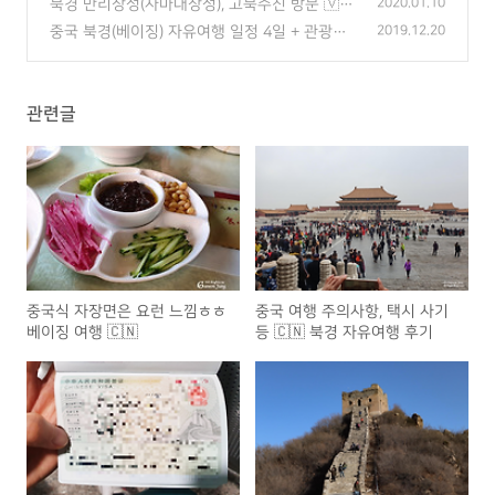
(0)
북경 만리장성(사마대장성), 고북수진 방문 🇻🇳
2020.01.10
(버스 타는 방법)
(0)
중국 북경(베이징) 자유여행 일정 4일 + 관광지
2019.12.20
별 특징 및 후기
(2)
관련글
중국식 자장면은 요런 느낌ㅎㅎ
중국 여행 주의사항, 택시 사기
베이징 여행 🇨🇳
등 🇨🇳 북경 자유여행 후기