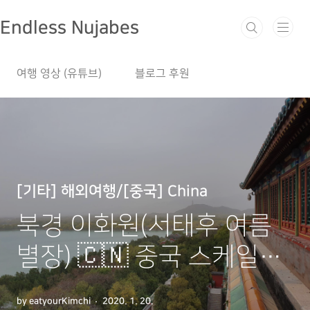
본문 바로가기
Endless Nujabes
여행 영상 (유튜브)
블로그 후원
[기타] 해외여행/[중국] China
북경 이화원(서태후 여름
별장) 🇨🇳 중국 스케일은
저 세상 급..
by eatyourKimchi
2020. 1. 20.