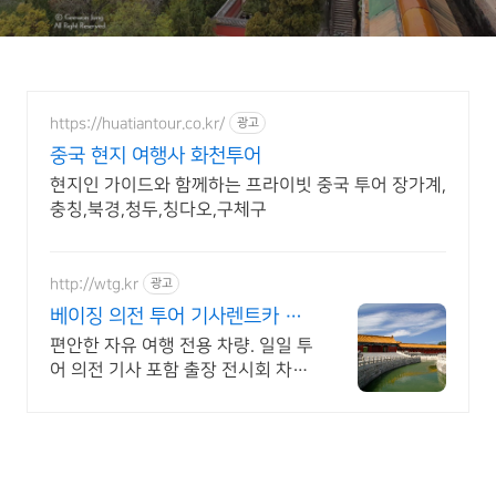
https://huatiantour.co.kr/
광고
중국 현지 여행사 화천투어
현지인 가이드와 함께하는 프라이빗 중국 투어 장가계,
충칭,북경,청두,칭다오,구체구
http://wtg.kr
광고
베이징 의전 투어 기사렌트카 카
톡 실시간 한국어 지원!
편안한 자유 여행 전용 차량. 일일 투
어 의전 기사 포함 출장 전시회 차량
출장 의전 차량 전시회 차량 지원 세
단 콜밴 버스 외곽 장거리 맞춤 견적.