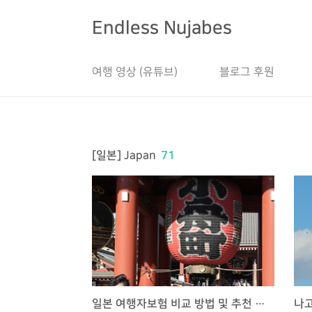
본문 바로가기
Endless Nujabes
여행 영상 (유튜브)
블로그 후원
[일본] Japan
71
일본 여행자보험 비교 방법 및 추천 드리는 항목