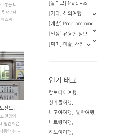
[몰디브] Maldives
중교통을 타
교통 패스에
[기타] 해외여행
 패스의 종
[개발] Programming
 대해 자세히
[일상] 유용한 정보
 분들은 참
라겠습니
[취미] 미술, 사진
 교통 패스
고야 지하
요금은 210
올 수 있는
인기 태그
 편입니다.
면 돈을 세이
캄보디아여행
현금으로 표를
 있습니
싱가폴여행
나고야 지하철 편도 요금과 노선도, 이용 방법
나고야여행
달랏여행
233만명의
1구간..
나트랑여행
해 훨씬 작은
 이동할 수 있
하노이여행
이 주로 이용