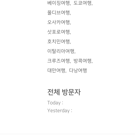
베이징여행
도쿄여행
부분 관광지
몰디브여행
 수 있습니
만 미리 알
오사카여행
선도와 지하철
삿포로여행
해 공유드리
호치민여행
에서 자세히
나고야 지하
이탈리아여행
지하철 표 구
크루즈여행
방콕여행
 지하철 편
대만여행
다낭여행
버스 또한 전
고,한국과 마
전체 방문자
Today :
Yesterday :