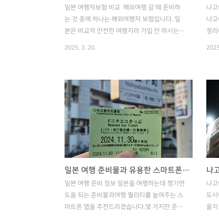
일본 여행자보험 비교 해외여행 갈 때 준비하
나고
는 것 중에 하나는 해외여행자 보험입니다. 일
나고
본은 비교적 안전한 여행지라 가입 안 하시는
정리
분들도 많을 거라 예상하는데, 혹시 모르니 가
획 
2025. 3. 20.
2025
입하면 든든하겠죠?ㅎㅎ 그래서 오늘은 일본
교에
여행 갈 때 어떤 해외여행자보험을 가입하면 좋
도 
은지 비교하기 좋은 사이트와 어떤 보장 항목이
:)
중요한지 말씀드리겠습니다. 목차여행자보험
식비
비교 사이트여행자보험 핵심 항목 01 여행자
본은
보험 비교 사이트 여행자보험은 수많은 보험사
비가
들이 판매 중인 인기 상품입니다. 워낙에 다양
싼 
하고 가격 레인지도 크다 보니 한 번에 비교하
다.
면 편리하죠. 최근에는 네이버에서 비교 서비스
은 
가 생겨서 한눈에 가격을 비교하기 좋아졌습니
성수
일본 여행 준비물과 유용한 스마트폰 앱 추천!
다. 지금 이벤트도 진행 중인데, 가입 시 10%
비용
일본 여행 준비 정보 일본을 여행하는데 챙기면
나고
적립 중이니 이용해 보기 좋을 것 같습..
처에
도움 되는 준비물과여행 퀄리티를 높여주는 스
도시
마트폰 앱을 추천드리겠습니다.몇 가지만 준비
을지
해도 여행의 퀄리티가 높아질 것입니다.혹시 추
어떤