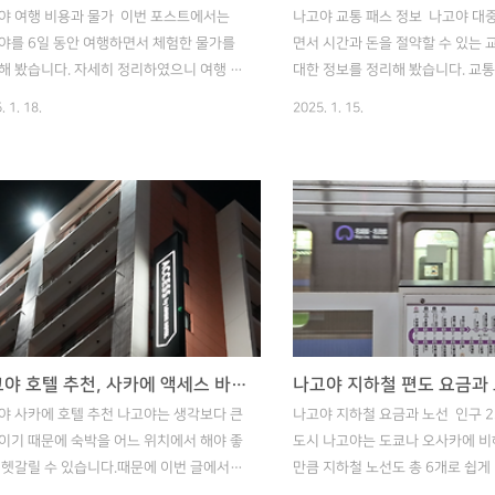
야 여행 비용과 물가 이번 포스트에서는
나고야 교통 패스 정보 나고야 대
야를 6일 동안 여행하면서 체험한 물가를
면서 시간과 돈을 절약할 수 있는 
해 봤습니다. 자세히 정리하였으니 여행 계
대한 정보를 정리해 봤습니다. 교통
세우실 때 참고해 주세요. 추가로 나고야 근
류와 가격, 몇 번 타야 이득인지에
. 1. 18.
2025. 1. 15.
 일본의 산타마을로도 알려진 시라카와고
정리하였으니 나고야 여행을 앞두신
갔으니 그 비용도 함께 공유드리겠습니다
고하셔서 즐거운 여행이 되길 바
 목차나고야 호텔 요금나고야 교통비나고야
다! 목차나고야 지하철 요금나고야
나고야 여행 비용 01 나고야 호텔 요금 일
종류교통 패스 추천 대상 01 나
 여행 물가는 괜찮은데, 호텔 요금과 교통
철 요금 나고야 지하철, 버스 기본
 좀 비싼 편입니다.호텔은 요금이 좀 더 비
엔이고, 구간에 따라 340엔까지 나
이유는 아마도 도시세 때문인 것 같습니
데, 거리를 감안하면 한국보다 비싼
 가격은 준성수기 사카에역 근처 3성급 호텔
때문에 지하철/버스 패스를 구매하
1박에 15만원 정도 합니다.같은 호텔 기준
브할 수 있고, 더 중요한 건 매번 
기는 20만원 정도 하는 것 같습니다. 숙박
사진 않아도 돼서 시간을 절약할 수
나고야 호텔 추천, 사카에 액세스 바이 르와지르(ACCESS by LOISIR)
 : 1박에 15만원 제가 머문 사카에 역 근
다. 공식 홈페이지 :
야 사카에 호텔 추천 나고야는 생각보다 큰
나고야 지하철 요금과 노선 인구 
 있는 호텔은방은 작..
www.kotsu.city.nagoya.jp구분
이기 때문에 숙박을 어느 위치에서 해야 좋
도시 나고야는 도쿄나 오사카에 비
 헷갈릴 수 있습니다.때문에 이번 글에서는
만큼 지하철 노선도 총 6개로 쉽게
 위치가 여행하기 좋고, 지낸 호텔에 대한
습니다. 6개 노선 중에서도 관광객