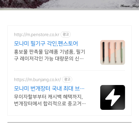
http://m.penstore.co.kr
광고
모나미 필기구 각인,펜스토어
홍보물 판촉물 답례품 기념품, 필기
구 레이저각인 가능 대량문의 신속
응대 빠른배송
https://m.bunjang.co.kr/
광고
모나미 번개장터 국내 최대 브랜
드 중고거래
무이자할부부터 캐시백 혜택까지,
번개장터에서 합리적으로 중고거래
하세요 전국 각지에서 올라오는 전
국구 최다 상품 매일 10만 개 이상
의 신규 상품 업로드