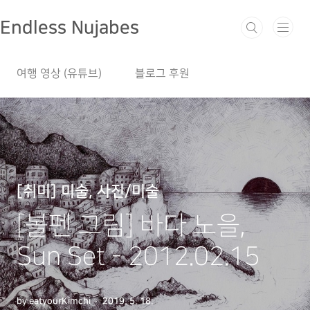
본문 바로가기
Endless Nujabes
여행 영상 (유튜브)
블로그 후원
[취미] 미술, 사진/미술
[볼펜 그림] 바다 노을,
Sun Set - 2012.02.15
by eatyourKimchi
2019. 5. 18.