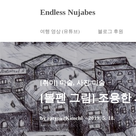
본문 바로가기
Endless Nujabes
여행 영상 (유튜브)
블로그 후원
[취미] 미술, 사진/미술
[볼펜 그림] 조용한 시내
by eatyourKimchi
2019. 5. 18.