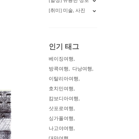
[일상] 유용한 정보
[취미] 미술, 사진
인기 태그
베이징여행
방콕여행
다낭여행
이탈리아여행
호치민여행
캄보디아여행
삿포로여행
싱가폴여행
나고야여행
대만여행